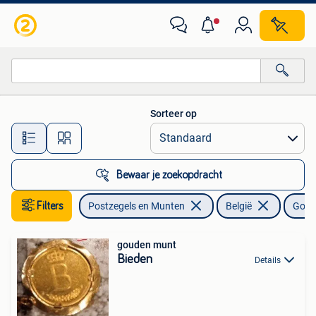
Munten | België
Sorteer op
Alle afstanden…
Bewaar je zoekopdracht
Filters
Postzegels en Munten
België
Gou
gouden munt
Bieden
Details