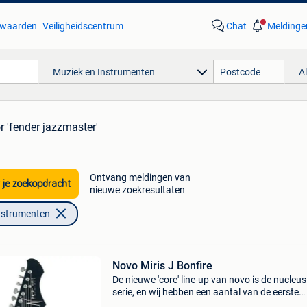
waarden
Veiligheidscentrum
Chat
Meldinge
Muziek en Instrumenten
A
r 'fender jazzmaster'
Ontvang meldingen van
 je zoekopdracht
nieuwe zoekresultaten
nstrumenten
Novo Miris J Bonfire
De nieuwe 'core' line-up van novo is de nucleus
serie, en wij hebben een aantal van de eerste
exemplaren mogen ontvangen! De miris is het 