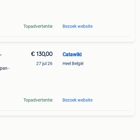
 he
Topadvertentie
Bezoek website
€ 130,00
Catawiki
-
27 jul 26
Heel België
apan -
ische
Topadvertentie
Bezoek website