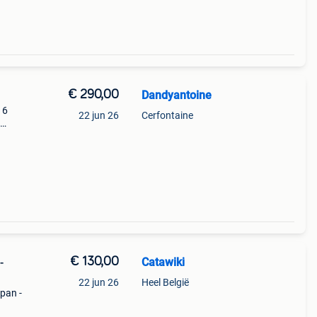
€ 290,00
Dandyantoine
 6
22 jun 26
Cerfontaine
n •
€ 130,00
Catawiki
-
22 jun 26
Heel België
apan -