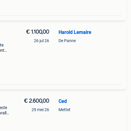
€ 1.100,00
Harold Lemaire
26 jul 26
De Panne
te
ent
 un
os
€ 2.600,00
Ced
fecte
29 mei 26
Mettet
rallel