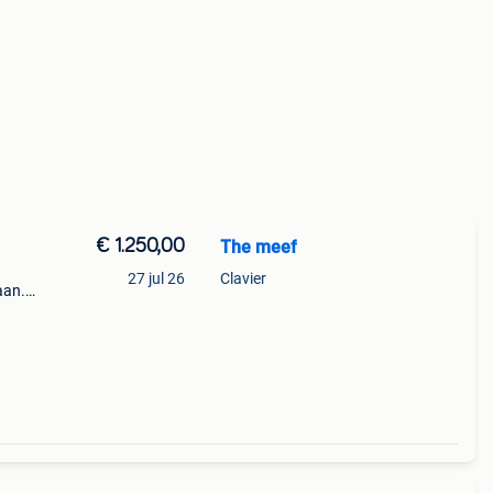
€ 1.250,00
The meef
27 jul 26
Clavier
aan.
ls