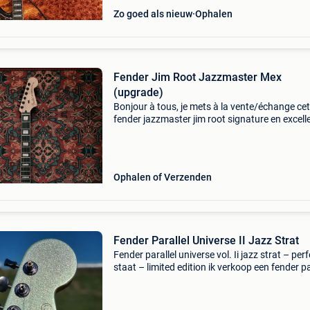
Zo goed als nieuw
Ophalen
Fender Jim Root Jazzmaster Mex
(upgrade)
Bonjour à tous, je mets à la vente/échange cet
fender jazzmaster jim root signature en excell
état. Parfaitement et intégralement réglée par
luthier, elle bénéficie notamment d’un sillet en 
Ophalen of Verzenden
Fender Parallel Universe II Jazz Strat
Fender parallel universe vol. Ii jazz strat – per
staat – limited edition ik verkoop een fender pa
universe vol. Ii jazz strat in perfecte staat, zeer
weinig bespeeld, compleet met originel