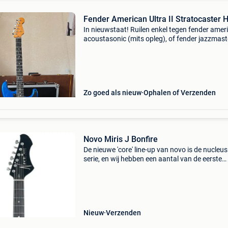
Fender American Ultra II Stratocaster 
In nieuwstaat! Ruilen enkel tegen fender amer
acoustasonic (mits opleg), of fender jazzmast
ultra. Geen andere voorstellen aub.
Zo goed als nieuw
Ophalen of Verzenden
Novo Miris J Bonfire
De nieuwe 'core' line-up van novo is de nucleus
serie, en wij hebben een aantal van de eerste
exemplaren mogen ontvangen! De miris is het 
hollow model uit de line-up van novo, en heeft
Nieuw
Verzenden