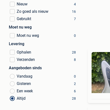
Nieuw
4
Zo goed als nieuw
16
Gebruikt
7
Moet nu weg
Moet nu weg
0
Levering
Ophalen
28
Verzenden
8
Aangeboden sinds
Vandaag
0
Gisteren
2
Een week
6
Altijd
28