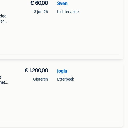
€ 60,00
Sven
3 jun 26
Lichtervelde
idge
er,
€ 1.200,00
joglu
e
Gisteren
Etterbeek
met
can.