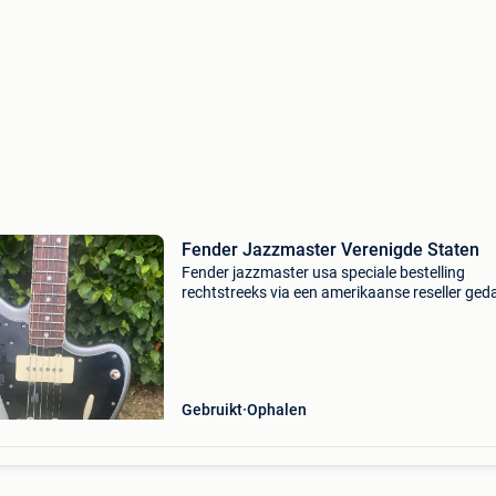
Fender Jazzmaster Verenigde Staten
Fender jazzmaster usa speciale bestelling
rechtstreeks via een amerikaanse reseller ged
Het bestaat uit een fender jazzmaster ultra-ha
(satijn en dun, binding, 10-16" radius
gecompenseerd)
Gebruikt
Ophalen