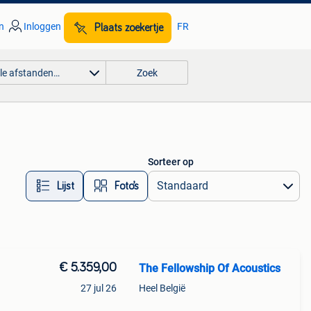
n
Inloggen
FR
Plaats zoekertje
lle afstanden…
Zoek
Sorteer op
Lijst
Foto’s
€ 5.359,00
The Fellowship Of Acoustics
27 jul 26
Heel België
semi-