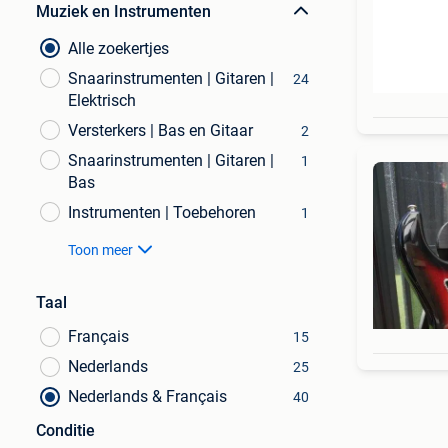
Muziek en Instrumenten
Alle zoekertjes
Snaarinstrumenten | Gitaren |
24
Elektrisch
Versterkers | Bas en Gitaar
2
Snaarinstrumenten | Gitaren |
1
Bas
Instrumenten | Toebehoren
1
Toon meer
Taal
Français
15
Nederlands
25
Nederlands & Français
40
Conditie