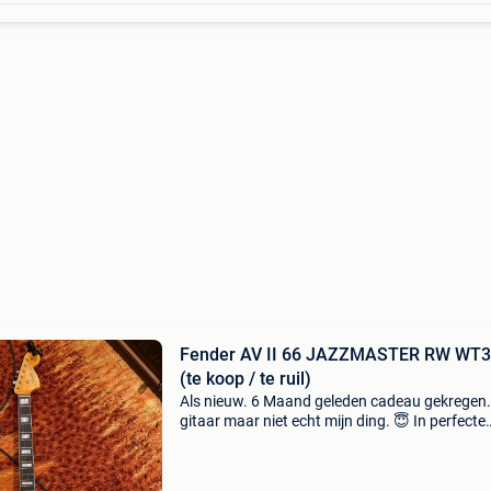
Fender AV II 66 JAZZMASTER RW WT
(te koop / te ruil)
Als nieuw. 6 Maand geleden cadeau gekregen.
gitaar maar niet echt mijn ding. 😇 In perfecte
staat. Nooit huis verlaten. Te koop: € 1.850 Of
ruil voor andere gitaar (opleg langs beide zijde