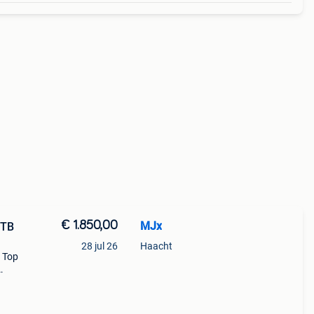
€ 1.850,00
MJx
3TB
28 jul 26
Haacht
 Top
 te