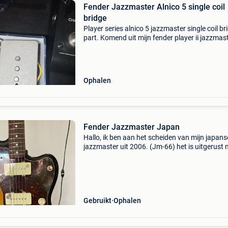
Fender Jazzmaster Alnico 5 single coil
bridge
Player series alnico 5 jazzmaster single coil br
part. Komend uit mijn fender player ii jazzmast
nog als nieuw.
Ophalen
Fender Jazzmaster Japan
Hallo, ik ben aan het scheiden van mijn japans
jazzmaster uit 2006. (Jm-66) het is uitgerust 
de quarterpound microfoon van seymour dun
Het heeft hier en daar flitsen, niets ernstigs,
sommigen
Gebruikt
Ophalen