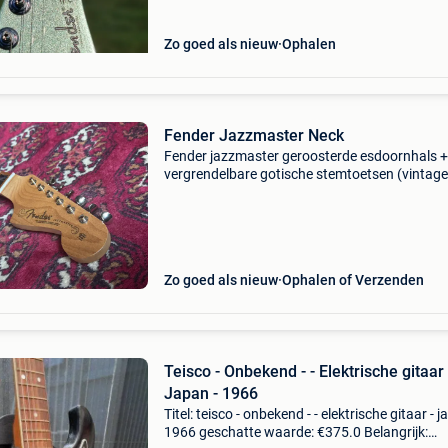
Zo goed als nieuw
Ophalen
Fender Jazzmaster Neck
Fender jazzmaster geroosterde esdoornhals +
vergrendelbare gotische stemtoetsen (vintage
fender-stijl). • bolt-on hals: geroosterde esdoor
toets: geroosterde esdoorn • zwarte perlo
Zo goed als nieuw
Ophalen of Verzenden
Teisco - Onbekend - - Elektrische gitaar 
Japan - 1966
Titel: teisco - onbekend - - elektrische gitaar - j
1966 geschatte waarde: €375.0 Belangrijk: