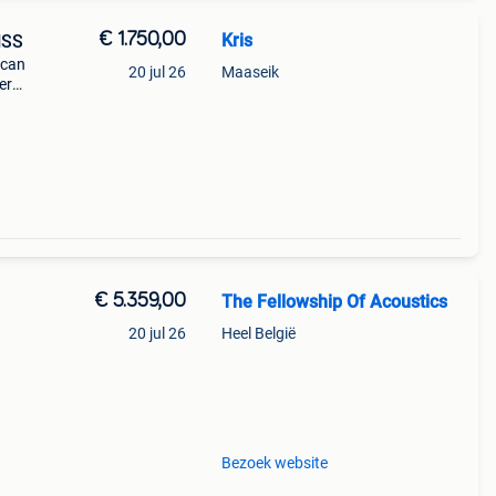
€ 1.750,00
Kris
HSS
ican
20 jul 26
Maaseik
er
€ 5.359,00
The Fellowship Of Acoustics
20 jul 26
Heel België
semi-
 he
Bezoek website