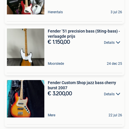
Herentals
3 jul 26
Fender ‘51 precision bass (Sting-bass) -
verlaagde prijs
€ 1.150,00
Details
Moorslede
24 dec 25
Fender Custom Shop jazz bass cherry
burst 2007
€ 3.200,00
Details
Mere
22 jul 26