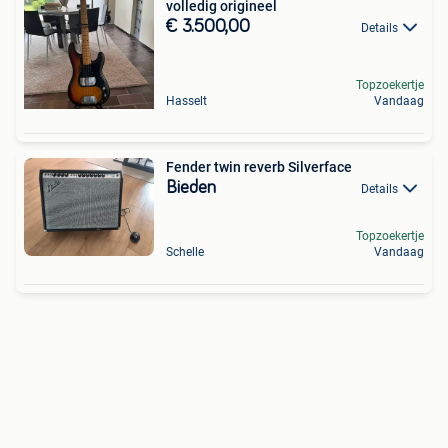
volledig origineel
€ 3.500,00
Details
Topzoekertje
Hasselt
Vandaag
Fender twin reverb Silverface
Bieden
Details
Topzoekertje
Schelle
Vandaag