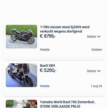
1198s nieuwe staat bj2009 word
verkocht wegens sterfgeval
€ 8.799,-
Details
Weelde
Gisteren
Buell XB9
€ 5.250,-
Details
Weelde
1 aug 26
Yamaha World Raid 700 Zomerdeal..
STERK VERLAAGDE PRIJS