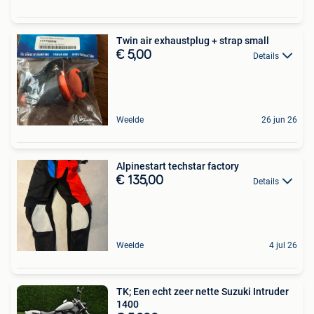
Twin air exhaustplug + strap small
€ 5,00
Details
Weelde
26 jun 26
Alpinestart techstar factory
€ 135,00
Details
Weelde
4 jul 26
TK; Een echt zeer nette Suzuki Intruder
1400