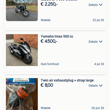
€ 2.250,-
Details
Weelde
22 jul 26
Yamaha tmax 500 cc
€ 4.500,-
Details
Oud-Turnhout
4 jul 26
Twin air exhaustplug + strap large
€ 8,00
Details
Weelde
26 jun 26