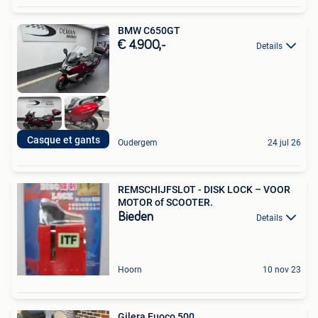
BMW C650GT
€ 4.900,-
Details
Casque et gants
Oudergem
24 jul 26
REMSCHIJFSLOT - DISK LOCK – VOOR
MOTOR of SCOOTER.
Bieden
Details
Hoorn
10 nov 23
Gilera Fuoco 500