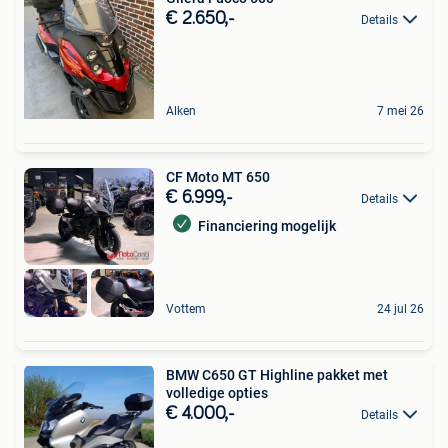
€ 2.650,-
Details
Alken
7 mei 26
CF Moto MT 650
€ 6.999,-
Details
Financiering mogelijk
Vottem
24 jul 26
BMW C650 GT Highline pakket met
volledige opties
€ 4.000,-
Details