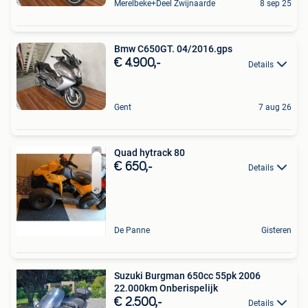
Merelbeke+Deel Zwijnaarde
8 sep 25
Bmw C650GT. 04/2016.gps
€ 4.900,-
Details
Gent
7 aug 26
Quad hytrack 80
€ 650,-
Details
De Panne
Gisteren
Suzuki Burgman 650cc 55pk 2006
22.000km Onberispelijk
€ 2.500,-
Details