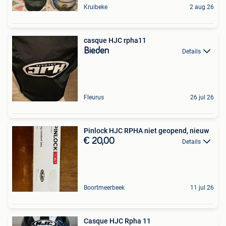
Kruibeke
2 aug 26
casque HJC rpha11
Bieden
Details
Fleurus
26 jul 26
Pinlock HJC RPHA niet geopend, nieuw
€ 20,00
Details
Boortmeerbeek
11 jul 26
Casque HJC Rpha 11