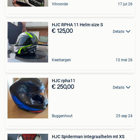
Vilvoorde
17 jul 26
HJC RPHA 11 Helm size S
€ 125,00
Details
Keerbergen
13 mei 26
HJC rpha11
€ 250,00
Details
Buggenhout
25 sep 24
HJC Spiderman integraalhelm mt XS