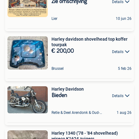
Zie omschrijving
Details
Lier
10 jun 26
Harley davidson shovelhead top koffer
tourpak
€ 200,00
Details
Brussel
5 feb 26
Harley Davidson
Bieden
Details
Retie & Deel Arendonk & Oud-Turnhout
1 aug 26
Harley 1340 ('78 - '84 shovelhead)
wiseco K1624 zuigers