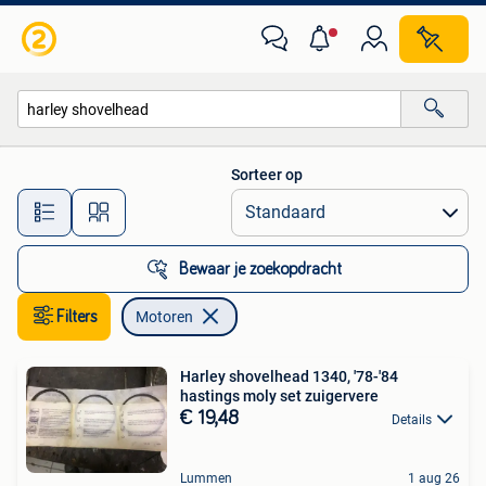
Motoren
Sorteer op
Alle afstanden…
Bewaar je zoekopdracht
Filters
Motoren
Harley shovelhead 1340, '78-'84
hastings moly set zuigervere
€ 19,48
Details
Lummen
1 aug 26