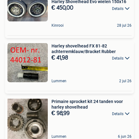
Harley Shovelhead Evo wielen 150x16
€ 450,00
Details
Kinrooi
28 jul 26
Harley shovelhead FX 81-82
achterremklauw/Bracket Rubber
€ 41,98
Details
Lummen
2 jul 26
Primaire sprocket kit 24 tanden voor
harley shovelhead
€ 98,99
Details
Lummen
6 jun 26