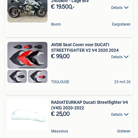
2400km! - Lage BIV
€ 19.500,-
Details
Boom
Eergisteren
AVDB Seat Cover voor DUCATI
STREETFIGHTER V2 V4 2020 2024
€ 99,00
Details
TOULOUSE
23 mrt 26
RADIATEURKAP Ducati Streetfighter V4
(V4S) 2020-2022
€ 25,00
Details
Maassluis
Gisteren