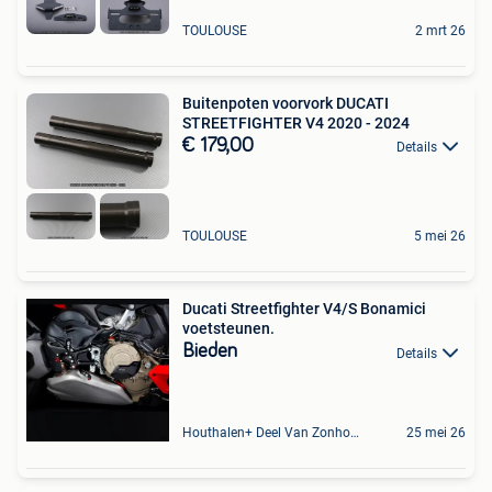
TOULOUSE
2 mrt 26
Buitenpoten voorvork DUCATI
STREETFIGHTER V4 2020 - 2024
€ 179,00
Details
TOULOUSE
5 mei 26
Ducati Streetfighter V4/S Bonamici
voetsteunen.
Bieden
Details
Houthalen+ Deel Van Zonhoven En Zolder
25 mei 26