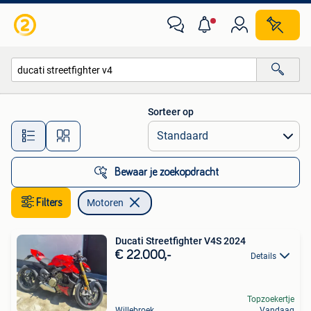
Motoren
Sorteer op
Alle afstanden…
Bewaar je zoekopdracht
Filters
Motoren
Ducati Streetfighter V4S 2024
€ 22.000,-
Details
Topzoekertje
Willebroek
Vandaag