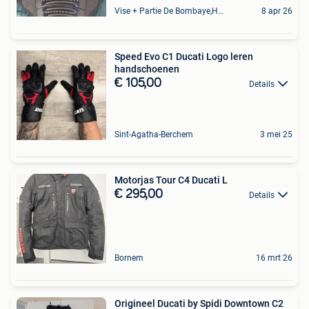
Vise + Partie De Bombaye,Hac- Court, Hermalle-Ss-Argenteau
8 apr 26
Speed Evo C1 Ducati Logo leren
handschoenen
€ 105,00
Details
Sint-Agatha-Berchem
3 mei 25
Motorjas Tour C4 Ducati L
€ 295,00
Details
Bornem
16 mrt 26
Origineel Ducati by Spidi Downtown C2