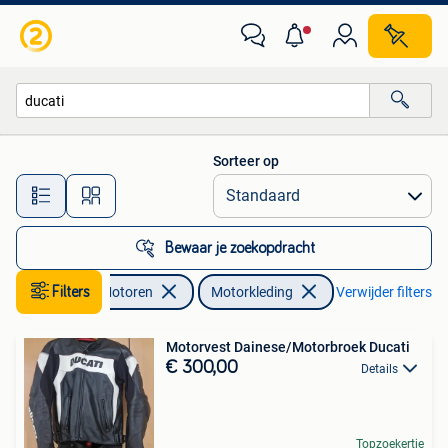
Kleding | Motorkleding
Sorteer op
Alle afstanden…
Bewaar je zoekopdracht
Filters
Motoren
Motorkleding
Verwijder filters
Motorvest Dainese/Motorbroek Ducati
€ 300,00
Details
Topzoekertje