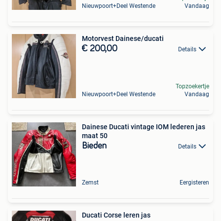
Nieuwpoort+Deel Westende
Vandaag
Motorvest Dainese/ducati
€ 200,00
Details
Topzoekertje
Nieuwpoort+Deel Westende
Vandaag
Dainese Ducati vintage IOM lederen jas
maat 50
Bieden
Details
Zemst
Eergisteren
Ducati Corse leren jas