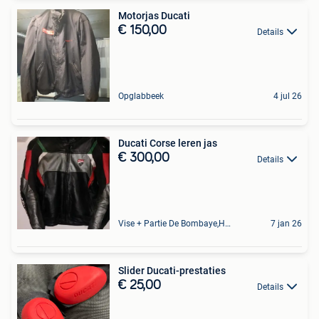
Motorjas Ducati
€ 150,00
Details
Opglabbeek
4 jul 26
Ducati Corse leren jas
€ 300,00
Details
Vise + Partie De Bombaye,Hac- Court, Hermalle-Ss-Argenteau
7 jan 26
Slider Ducati-prestaties
€ 25,00
Details