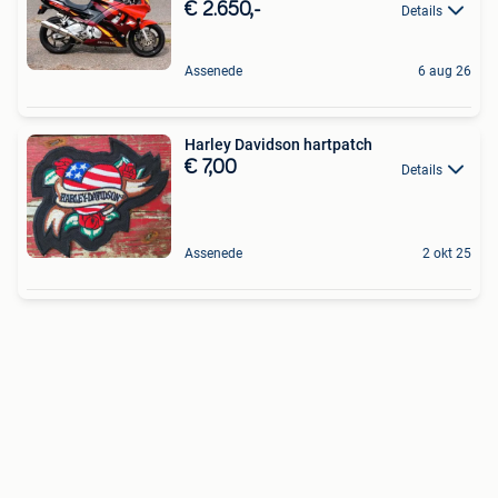
€ 2.650,-
Details
Assenede
6 aug 26
Harley Davidson hartpatch
€ 7,00
Details
Assenede
2 okt 25