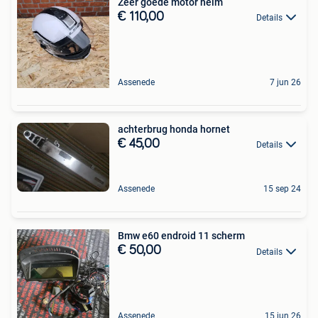
Zeer goede motor helm
€ 110,00
Details
Assenede
7 jun 26
achterbrug honda hornet
€ 45,00
Details
Assenede
15 sep 24
Bmw e60 endroid 11 scherm
€ 50,00
Details
Assenede
15 jun 26