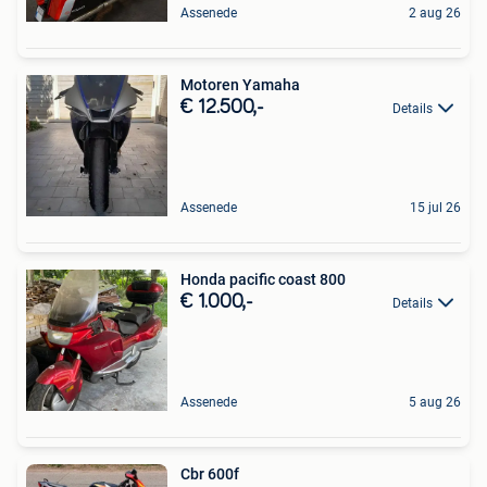
Assenede
2 aug 26
Motoren Yamaha
€ 12.500,-
Details
Assenede
15 jul 26
Honda pacific coast 800
€ 1.000,-
Details
Assenede
5 aug 26
Cbr 600f