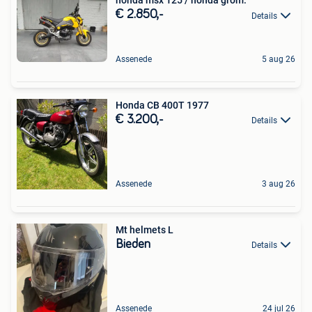
honda msx 125 / honda grom.
€ 2.850,-
Details
Assenede
5 aug 26
Honda CB 400T 1977
€ 3.200,-
Details
Assenede
3 aug 26
Mt helmets L
Bieden
Details
Assenede
24 jul 26