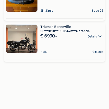
Sint-Kruis
3 aug 26
Triumph Bonneville
SE**2010**11.954km**Garantie
€ 5.990,-
Details
Halle
Gisteren