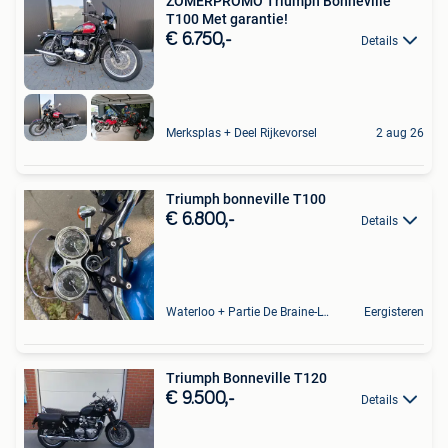
ZOMERPROMO Triumph Bonneville
T100 Met garantie!
€ 6.750,-
Details
Merksplas + Deel Rijkevorsel
2 aug 26
Triumph bonneville T100
€ 6.800,-
Details
Waterloo + Partie De Braine-L'Alleud, De Ohain
Eergisteren
Triumph Bonneville T120
€ 9.500,-
Details