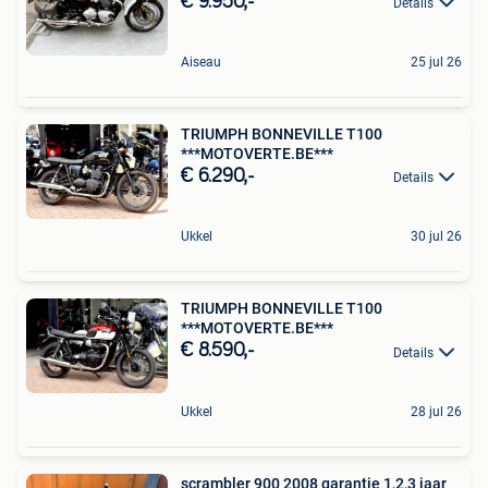
€ 9.950,-
Details
Aiseau
25 jul 26
TRIUMPH BONNEVILLE T100
***MOTOVERTE.BE***
€ 6.290,-
Details
Ukkel
30 jul 26
TRIUMPH BONNEVILLE T100
***MOTOVERTE.BE***
€ 8.590,-
Details
Ukkel
28 jul 26
scrambler 900 2008 garantie 1,2,3 jaar