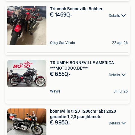
Triumph Bonneville Bobber
€ 14.690,-
Details
Olloy-Sur-Viroin
22 apr 26
TRIUMPH BONNEVILLE AMERICA
***MOTODOC.BE***
€ 6.650,-
Details
Wavre
31 jul 26
bonneville t120 1200cm³ abs 2020
garantie 1,2,3 jaar jhbmoto
€ 9.950,-
Details