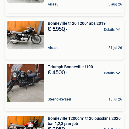
Aiseau
5 aug 26
Bonneville t120 1200³ abs 2019
€ 8.950,-
Details
Aiseau
31 jul 26
Triumph Bonneville t100
€ 4.500,-
Details
Steenokkerzeel
18 jul 26
Bonneville 1200cm³ t120 busskins 2020
bar 1,2,3 jaar jbb