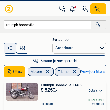
Motoren | Triumph
Sorteer op
Alle afstanden…
Bewaar je zoekopdracht
Filters
Motoren
Triumph
Verwijder filters
Triumph Bonneville T140V
€ 8.250,-
Details
Topzoekertje
Rixensart
Vandaag