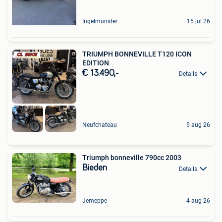
Ingelmunster
15 jul 26
TRIUMPH BONNEVILLE T120 ICON
EDITION
€ 13.490,-
Details
Neufchateau
5 aug 26
Triumph bonneville 790cc 2003
Bieden
Details
Jemeppe
4 aug 26