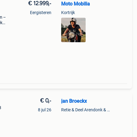
€ 12.999,-
Moto Mobilia
Eergisteren
Kortrijk
m –
ek
n
ey-
€ 0,-
jan Broeckx
3
8 jul 26
Retie & Deel Arendonk & Oud-Turnhout