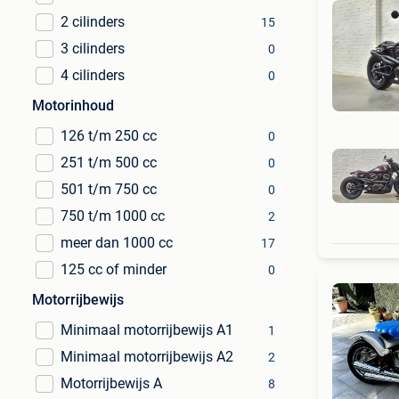
2 cilinders
15
3 cilinders
0
4 cilinders
0
Motorinhoud
126 t/m 250 cc
0
251 t/m 500 cc
0
501 t/m 750 cc
0
750 t/m 1000 cc
2
meer dan 1000 cc
17
125 cc of minder
0
Motorrijbewijs
Minimaal motorrijbewijs A1
1
Minimaal motorrijbewijs A2
2
Motorrijbewijs A
8