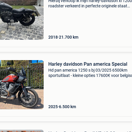
Hierbij verkoop ik mijn harley-davidson xl 1200
roadster verkeerd in perfecte originele staat
bouwjaar 2018 kilometestand : 21700 solo en
zadel met sisy-bar prijs bespreekbaar naast d
moto
2018
21.700
km
Harley davidson Pan america Special
Hd pan america 1250 s bj 03/2025 6500km
sportuitlaat - kleine opties 17600€ voor belgis
klanten keuring inbegrepen ook overname ruil i
moto mogelijk ook ruilen wij motoren in met bi
2025
6.500
km