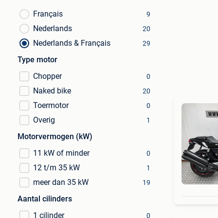
Français
9
Nederlands
20
Nederlands & Français
29
Type motor
Chopper
0
Naked bike
20
Toermotor
0
Overig
1
Motorvermogen (kW)
11 kW of minder
0
12 t/m 35 kW
1
meer dan 35 kW
19
Aantal cilinders
1 cilinder
0