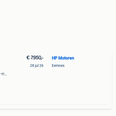
€ 7.950,-
HP Motoren
28 jul 26
Eemnes
!!!