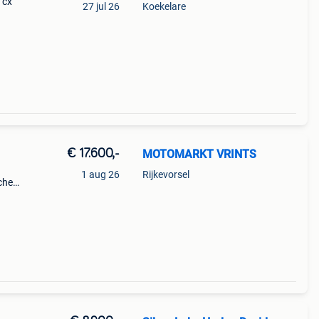
 cx
27 jul 26
Koekelare
 duo
e
€ 17.600,-
MOTOMARKT VRINTS
1 aug 26
Rijkevorsel
che
nruil
jbetal