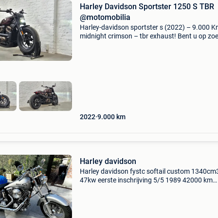
Harley Davidson Sportster 1250 S TBR
@motomobilia
Harley-davidson sportster s (2022) – 9.000 K
midnight crimson – tbr exhaust! Bent u op zo
naar een hypermoderne power-cruiser met ee
unieke retro touch? Deze indrukwekkende harl
davidson sport
2022
9.000
km
Harley davidson
Harley davidson fystc softail custom 1340cm
47kw eerste inschrijving 5/5 1989 42000 km
volledig om gebouwd
voorwiel,achterband,zadel,stuur,naftbak enz.