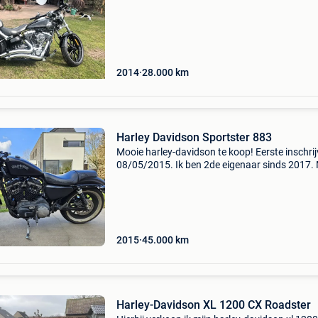
2014
28.000
km
Harley Davidson Sportster 883
Mooie harley-davidson te koop! Eerste inschrij
08/05/2015. Ik ben 2de eigenaar sinds 2017.
weg wegens te weinig gebruik. Huidige km st
45000km moto uitgerust met sportstuur, lage
spiegels,
2015
45.000
km
Harley-Davidson XL 1200 CX Roadster