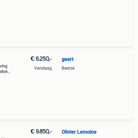
€ 6.250,-
geert
ving
Vandaag
Beerse
 Moet
and
€ 9.850,-
Olivier Lemoine