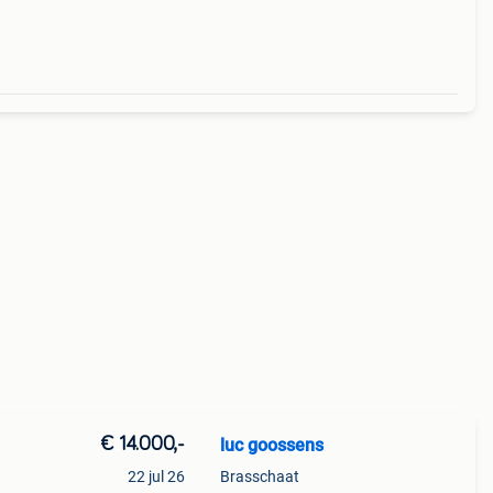
io
€ 14.000,-
luc goossens
22 jul 26
Brasschaat