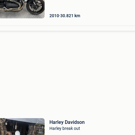
en voor liefhebber !!! De originele x-limited edit
2010
30.821
km
Harley Davidson
Harley break out