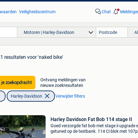
waarden
Veiligheidscentrum
Chat
Meldinge
Motoren | Harley-Davidson
A
1 resultaten
voor 'naked bike'
Ontvang meldingen van
 je zoekopdracht
nieuwe zoekresultaten
Harley-Davidson
Verwijder filters
Harley Davidson Fat Bob 114 stage II
Goed verzorgde fat bob met stage ii upgrade 
getuned op de testbank. 114 Ci blok met 107p
182 nm koppel 2" riser blokken aan het stuur 