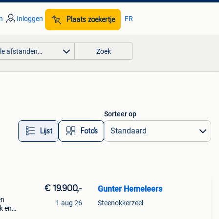
n
Inloggen
FR
Plaats zoekertje
lle afstanden…
Zoek
Sorteer op
Lijst
Foto’s
€ 19.900,-
Gunter Hemeleers
en
1 aug 26
Steenokkerzeel
k en
voor