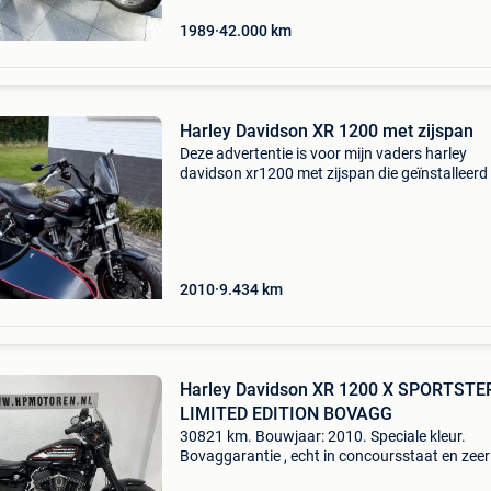
1989
42.000
km
Harley Davidson XR 1200 met zijspan
Deze advertentie is voor mijn vaders harley
davidson xr1200 met zijspan die geïnstalleerd 
door gespannbau.de. Het zadel en de achterk
zijn custom maar de originele onderdelen en ui
zijn erb
2010
9.434
km
Harley Davidson XR 1200 X SPORTSTER
LIMITED EDITION BOVAGG
30821 km. Bouwjaar: 2010. Speciale kleur.
Bovaggarantie , echt in concoursstaat en zee
onderhouden !!! Zeer veel extra&#39;s !!! Echt