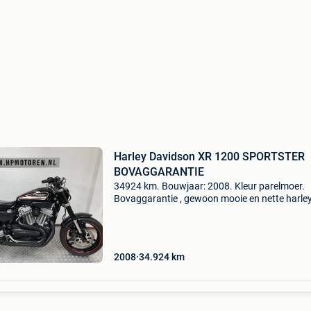
Harley Davidson XR 1200 SPORTSTER
BOVAGGARANTIE
34924 km. Bouwjaar: 2008. Kleur parelmoer.
Bovaggarantie , gewoon mooie en nette harley 
Zeer goed onderhouden !!! Echt van en voor
liefhebber !!! Geheel origineel !!! Zeer scherp
geprijsd !!! Foto
2008
34.924
km