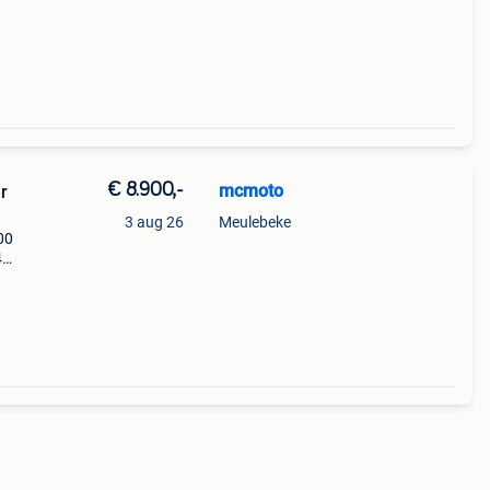
gaanw
€ 8.900,-
mcmoto
r
3 aug 26
Meulebeke
00
4
n
ar