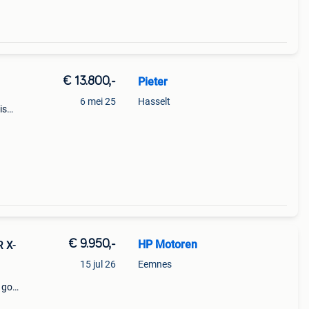
€ 13.800,-
Pieter
6 mei 25
Hasselt
is
ant
tlaat
€ 9.950,-
HP Motoren
 X-
15 jul 26
Eemnes
r goed
 van