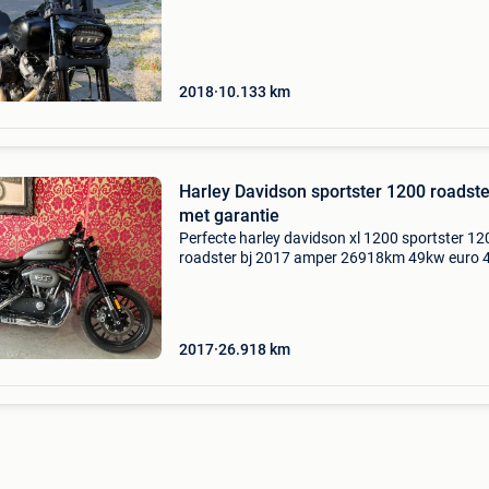
een comfortable rijhouding miniatuur richtin
2018
10.133
km
Harley Davidson sportster 1200 roadste
met garantie
Perfecte harley davidson xl 1200 sportster 12
roadster bj 2017 amper 26918km 49kw euro 
8.900 Euro in topstaat met originele uitlaten e
short cut vance and hines uitlaten erbij een ja
garantie k
2017
26.918
km