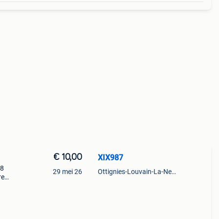
€ 10,00
XIX987
 8
29 mei 26
Ottignies-Louvain-La-Neuve
re