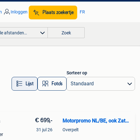
n
Inloggen
FR
Plaats zoekertje
lle afstanden…
Zoek
Sorteer op
Lijst
Foto’s
€ 699,-
Motorpromo NL/BE, ook Zaterdag
s
31 jul 26
Overpelt
er