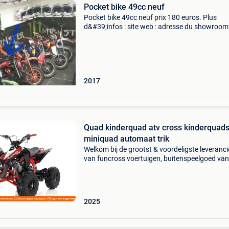
Pocket bike 49cc neuf
Pocket bike 49cc neuf prix 180 euros. Plus
d&#39;infos : site web : adresse du showroom 
rue françois dorzee 7300 boussu. Gsm :
0488272373 etat: neuf année de fabrication: 
01 modèle: nit
2017
Quad kinderquad atv cross kinderquad
miniquad automaat trik
Welkom bij de grootst & voordeligste leveranci
van funcross voertuigen, buitenspeelgoed van
belgie & nederland. Eigen import & direct naar
consument, u bespaart minimaal tot 40% altij
2025