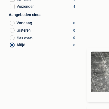
Verzenden
4
Aangeboden sinds
Vandaag
0
Gisteren
0
Een week
0
Altijd
6