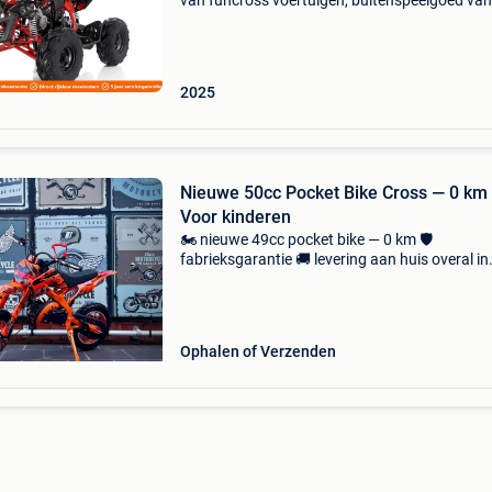
van funcross voertuigen, buitenspeelgoed van
belgie & nederland. Eigen import & direct naar
consument, u bespaart minimaal tot 40% altij
2025
Nieuwe 50cc Pocket Bike Cross — 0 km
Voor kinderen
🏍️ nieuwe 49cc pocket bike — 0 km 🛡️
fabrieksgarantie 🚚 levering aan huis overal in
belgië voor slechts 40€ 📞 info & reserveringen
0472/67 10 26 🔥 pocket bike 49cc 2-takt —
sensaties en
Ophalen of Verzenden