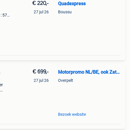
€ 220,-
Quadexpress
27 jul 26
Boussu
: 57,
2017-
€ 699,-
Motorpromo NL/BE, ook Zaterdag
s
27 jul 26
Overpelt
er
d o
Bezoek website