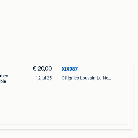
€ 20,00
XIX987
pement
12 jul 25
Ottignies-Louvain-La-Neuve
ible