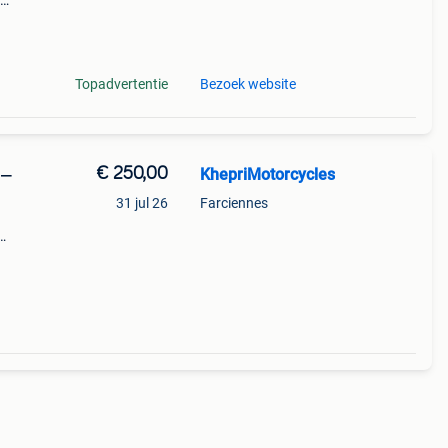
d o
Topadvertentie
Bezoek website
€ 250,00
KhepriMotorcycles
 —
31 jul 26
Farciennes
: