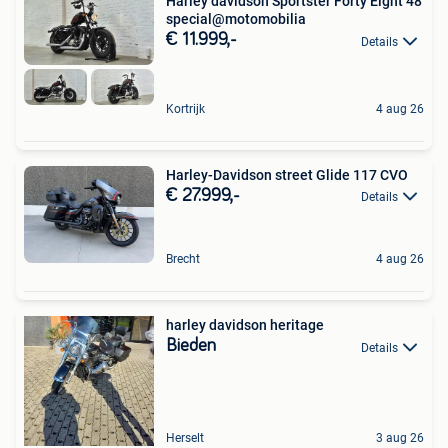
Harley davidson Sportster Forty Eight 48
special@motomobilia
€ 11.999,-
Details
Kortrijk
4 aug 26
Harley-Davidson street Glide 117 CVO
€ 27.999,-
Details
Brecht
4 aug 26
harley davidson heritage
Bieden
Details
Herselt
3 aug 26