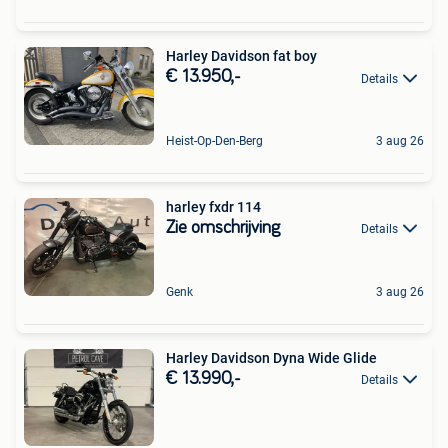
Harley Davidson fat boy
€ 13.950,-
Details
Heist-Op-Den-Berg
3 aug 26
harley fxdr 114
Zie omschrijving
Details
Genk
3 aug 26
Harley Davidson Dyna Wide Glide
€ 13.990,-
Details