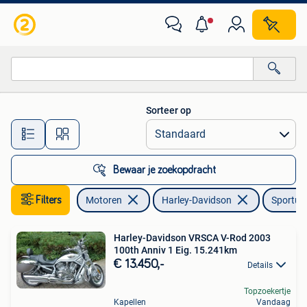
Motoren | Harley-Davidson
Sorteer op
Alle afstanden…
Bewaar je zoekopdracht
Filters
Motoren
Harley-Davidson
Sportuit
Harley-Davidson VRSCA V-Rod 2003
100th Anniv 1 Eig. 15.241km
€ 13.450,-
Details
Topzoekertje
Kapellen
Vandaag