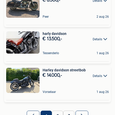
€ 6.500,-
Details
Peer
2 aug 26
harly davidson
€ 13.500,-
Details
Tessenderlo
1 aug 26
Harley davidson streetbob
€ 14.000,-
Details
Vorselaar
1 aug 26