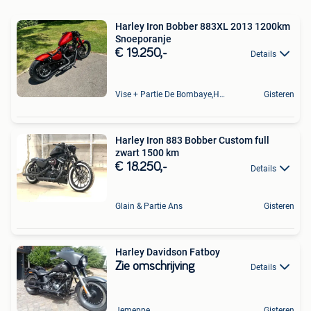
Harley Iron Bobber 883XL 2013 1200km
Snoeporanje
€ 19.250,-
Details
Vise + Partie De Bombaye,Hac- Court, Hermalle-Ss-Argenteau
Gisteren
Harley Iron 883 Bobber Custom full
zwart 1500 km
€ 18.250,-
Details
Glain & Partie Ans
Gisteren
Harley Davidson Fatboy
Zie omschrijving
Details
Jemeppe
Gisteren