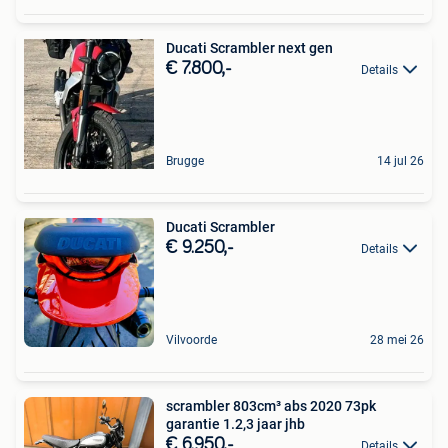
Ducati Scrambler next gen
€ 7.800,-
Details
Brugge
14 jul 26
Ducati Scrambler
€ 9.250,-
Details
Vilvoorde
28 mei 26
scrambler 803cm³ abs 2020 73pk
garantie 1.2,3 jaar jhb
€ 6.950,-
Details