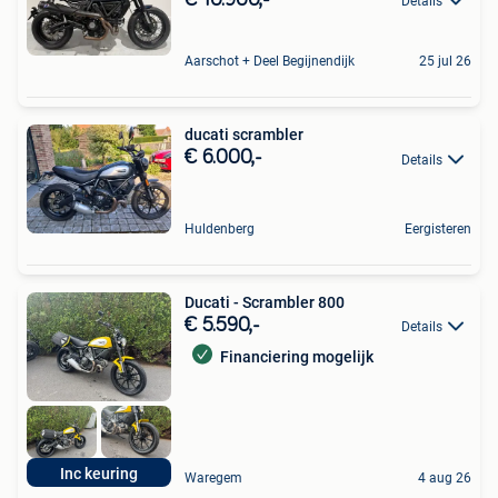
Details
Aarschot + Deel Begijnendijk
25 jul 26
ducati scrambler
€ 6.000,-
Details
Huldenberg
Eergisteren
Ducati - Scrambler 800
€ 5.590,-
Details
Financiering mogelijk
Inc keuring
Waregem
4 aug 26