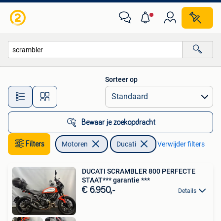
Motoren | Ducati
Sorteer op
Alle afstanden…
Bewaar je zoekopdracht
Filters
Motoren
Ducati
Verwijder filters
DUCATI SCRAMBLER 800 PERFECTE
STAAT*** garantie ***
€ 6.950,-
Details