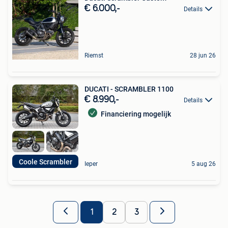
€ 6.000,-
Details
Riemst
28 jun 26
DUCATI - SCRAMBLER 1100
€ 8.990,-
Details
Financiering mogelijk
Coole Scrambler
Ieper
5 aug 26
1
2
3