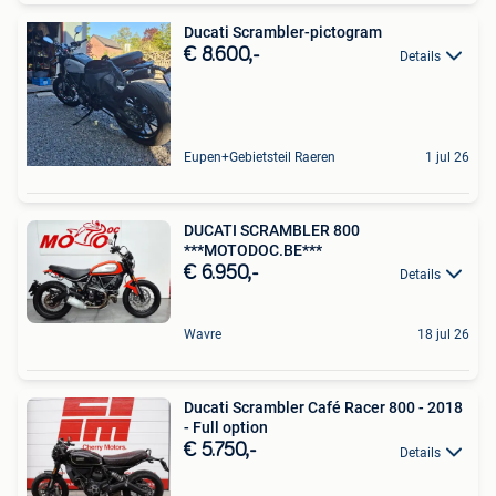
Ducati Scrambler-pictogram
€ 8.600,-
Details
Eupen+Gebietsteil Raeren
1 jul 26
DUCATI SCRAMBLER 800
***MOTODOC.BE***
€ 6.950,-
Details
Wavre
18 jul 26
Ducati Scrambler Café Racer 800 - 2018
- Full option
€ 5.750,-
Details