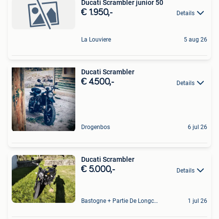
Ducati Scrambler junior 50
€ 1.950,-
Details
La Louviere
5 aug 26
Ducati Scrambler
€ 4.500,-
Details
Drogenbos
6 jul 26
Ducati Scrambler
€ 5.000,-
Details
Bastogne + Partie De Longchamps Et Sibret
1 jul 26