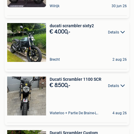
Wilrijk
30 jun 26
ducati scrambler sixty2
€ 4.000,-
Details
Brecht
2 aug 26
Ducati Scrambler 1100 SCR
€ 8.500,-
Details
Waterloo + Partie De Braine-L'Alleud, De Ohain
4 aug 26
Ducati Scrambler Custom