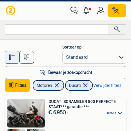
Motoren | Ducati
Sorteer op
Alle afstanden…
Bewaar je zoekopdracht
Filters
Motoren
Ducati
Verwijder filters
DUCATI SCRAMBLER 800 PERFECTE
STAAT*** garantie ***
€ 6.950,-
Details