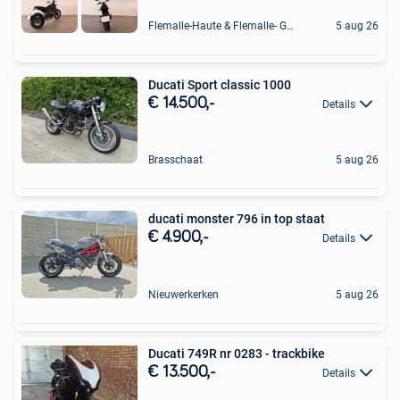
Flemalle-Haute & Flemalle- Grande & Partie Awirs
5 aug 26
Ducati Sport classic 1000
€ 14.500,-
Details
Brasschaat
5 aug 26
ducati monster 796 in top staat
€ 4.900,-
Details
Nieuwerkerken
5 aug 26
Ducati 749R nr 0283 - trackbike
€ 13.500,-
Details