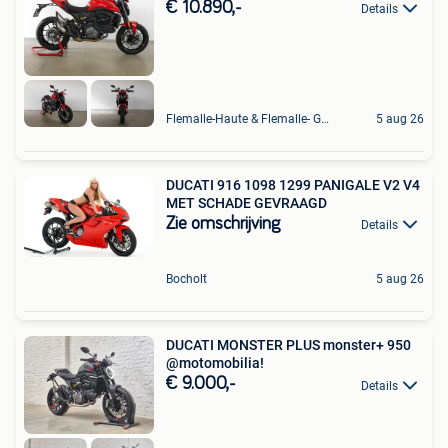
€ 10.890,-
Details
Flemalle-Haute & Flemalle- Grande & Partie Awirs
5 aug 26
DUCATI 916 1098 1299 PANIGALE V2 V4
MET SCHADE GEVRAAGD
Zie omschrijving
Details
Bocholt
5 aug 26
DUCATI MONSTER PLUS monster+ 950
@motomobilia!
€ 9.000,-
Details