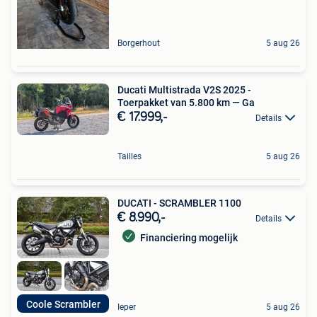
Borgerhout
5 aug 26
Ducati Multistrada V2S 2025 -
Toerpakket van 5.800 km — Ga
€ 17.999,-
Details
Tailles
5 aug 26
DUCATI - SCRAMBLER 1100
€ 8.990,-
Details
Financiering mogelijk
Coole Scrambler
Ieper
5 aug 26