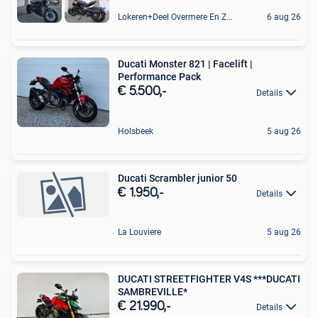
Lokeren+Deel Overmere En Zele
6 aug 26
Ducati Monster 821 | Facelift |
Performance Pack
€ 5.500,-
Details
Holsbeek
5 aug 26
Ducati Scrambler junior 50
€ 1.950,-
Details
La Louviere
5 aug 26
DUCATI STREETFIGHTER V4S ***DUCATI
SAMBREVILLE*
€ 21.990,-
Details