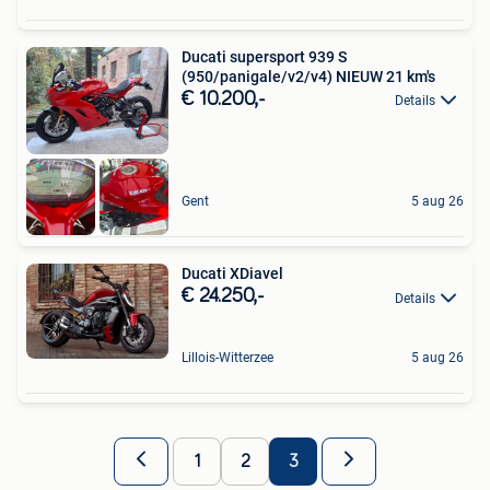
Ducati supersport 939 S
(950/panigale/v2/v4) NIEUW 21 km's
€ 10.200,-
Details
Gent
5 aug 26
Ducati XDiavel
€ 24.250,-
Details
Lillois-Witterzee
5 aug 26
1
2
3