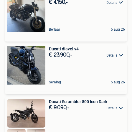
€ 4.150,-
Details
Berlaar
5 aug 26
Ducati diavel v4
€ 23.900,-
Details
Seraing
5 aug 26
Ducati Scrambler 800 Icon Dark
€ 9.090,-
Details