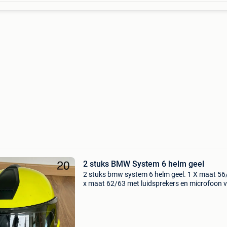
2 stuks BMW System 6 helm geel
2 stuks bmw system 6 helm geel. 1 X maat 56
x maat 62/63 met luidsprekers en microfoon 
sena intercom gemonteerd. Prijs = 200,- € per 
dus 400,- € voor de 2.