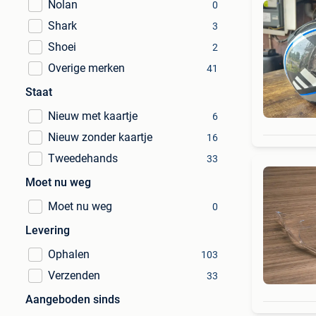
Nolan
0
Shark
3
Shoei
2
Overige merken
41
Staat
Nieuw met kaartje
6
Nieuw zonder kaartje
16
Tweedehands
33
Moet nu weg
Moet nu weg
0
Levering
Ophalen
103
Verzenden
33
Aangeboden sinds