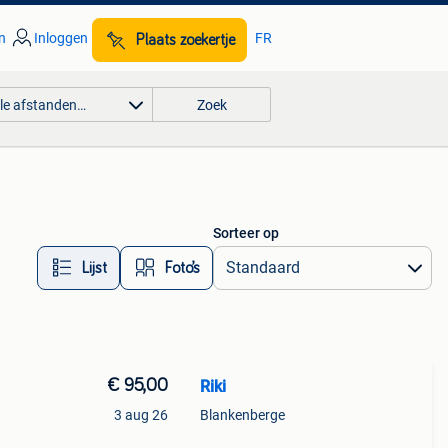
n
Inloggen
FR
Plaats zoekertje
lle afstanden…
Zoek
Sorteer op
Lijst
Foto’s
€ 95,00
Riki
3 aug 26
Blankenberge