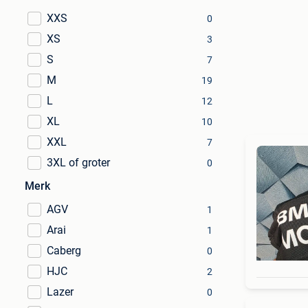
XXS
0
XS
3
S
7
M
19
L
12
XL
10
XXL
7
3XL of groter
0
Merk
AGV
1
Arai
1
Caberg
0
HJC
2
Lazer
0