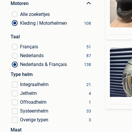
Motoren
Alle zoekertjes
Kleding | Motorhelmen
108
Taal
Français
51
Nederlands
87
Nederlands & Français
138
Type helm
Integraalhelm
21
Jethelm
4
Offroadhelm
1
Systeemhelm
33
Overige typen
3
Maat