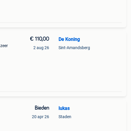
€ 110,00
De Koning
 zeer
2 aug 26
Sint-Amandsberg
Bieden
lukas
20 apr 26
Staden