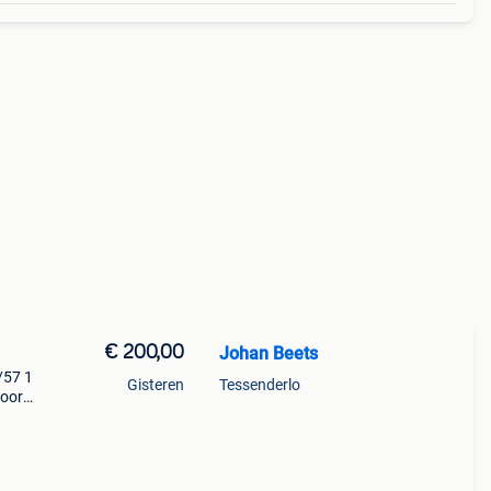
€ 200,00
Johan Beets
/57 1
Gisteren
Tessenderlo
voor
stuk,