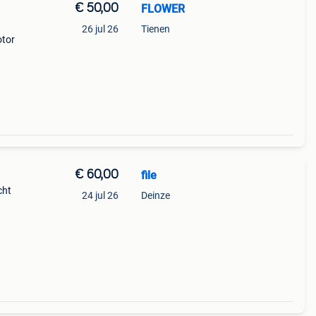
€ 50,00
FLOWER
26 jul 26
Tienen
otor
€ 60,00
file
cht
24 jul 26
Deinze