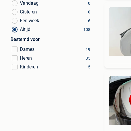
Vandaag
0
Gisteren
0
Een week
6
Altijd
108
Bestemd voor
Dames
19
Heren
35
Kinderen
5