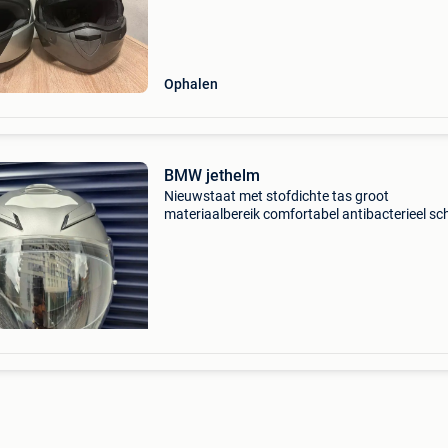
Ophalen
BMW jethelm
Nieuwstaat met stofdichte tas groot
materiaalbereik comfortabel antibacterieel s
europees goedgekeurd volgens ece 22.06
Beschikbare maat: m/l