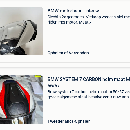
BMW motorhelm - nieuw
Slechts 2x gedragen. Verkoop wegens niet me
rijden met motor. Maat xl
Ophalen of Verzenden
BMW SYSTEM 7 CARBON helm maat M
56/57
Bmw system 7 carbon helm maat m 56/57 ze
goede algemene staat behalve een klauw aan
onderkant van het vizier (zie foto) de helm is
uitgerust met het bmw-communicatiesysteem
maar de batterij gaat
Tweedehands
Ophalen