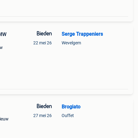
Bieden
Serge Trappeniers
BMW
22 mei 26
Wevelgem
mw
Bieden
Brogiato
27 mei 26
Ouffet
nieuw