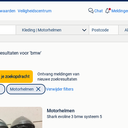
waarden
Veiligheidscentrum
Chat
Meldinge
Kleding | Motorhelmen
A
resultaten
voor 'bmw'
Ontvang meldingen van
 je zoekopdracht
nieuwe zoekresultaten
Motorhelmen
Verwijder filters
Motorhelmen
Shark evoline 3 bmw systeem 5