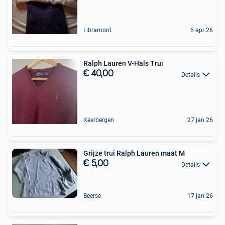
Libramont
5 apr 26
Ralph Lauren V-Hals Trui
€ 40,00
Details
Keerbergen
27 jan 26
Grijze trui Ralph Lauren maat M
€ 5,00
Details
Beerse
17 jan 26