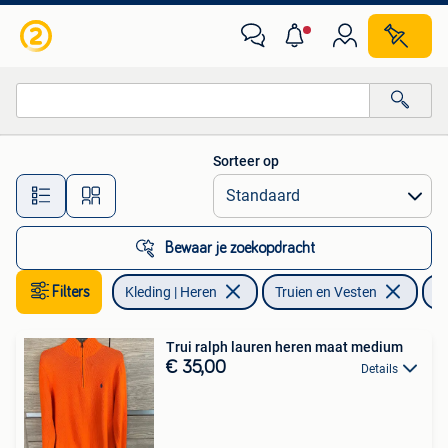
Truien en Vesten
Sorteer op
Alle afstanden…
Bewaar je zoekopdracht
Filters
Kleding | Heren
Truien en Vesten
R
Trui ralph lauren heren maat medium
€ 35,00
Details