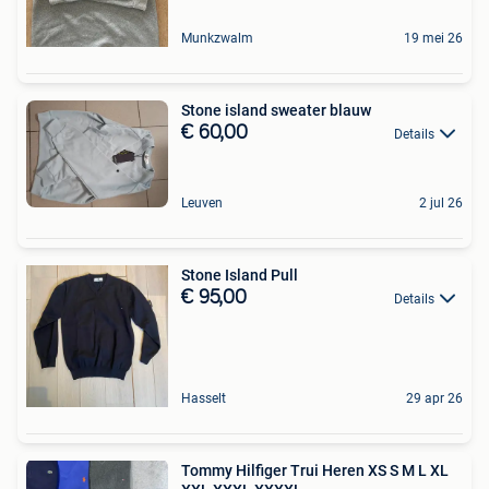
Munkzwalm
19 mei 26
Stone island sweater blauw
€ 60,00
Details
Leuven
2 jul 26
Stone Island Pull
€ 95,00
Details
Hasselt
29 apr 26
Tommy Hilfiger Trui Heren XS S M L XL