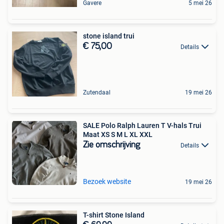
Gavere
5 mei 26
stone island trui
€ 75,00
Details
Zutendaal
19 mei 26
SALE Polo Ralph Lauren T V-hals Trui
Maat XS S M L XL XXL
Zie omschrijving
Details
Bezoek website
19 mei 26
T-shirt Stone Island