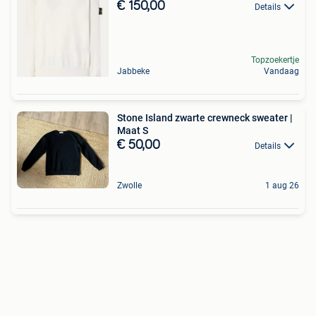
€ 150,00
Details
Topzoekertje
Jabbeke
Vandaag
Stone Island zwarte crewneck sweater |
Maat S
€ 50,00
Details
Zwolle
1 aug 26