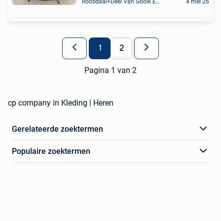
Roosdaal+Deel Van Gooik En Sint-Kwintens-Lennik
4 mei 26
1
2
Pagina 1 van 2
cp company in Kleding | Heren
Gerelateerde zoektermen
Populaire zoektermen