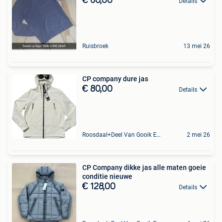
€ 60,00
Details
Ruisbroek
13 mei 26
CP company dure jas
€ 80,00
Details
Roosdaal+Deel Van Gooik En Sint-Kwintens-Lennik
2 mei 26
CP Company dikke jas alle maten goeie
conditie nieuwe
€ 128,00
Details