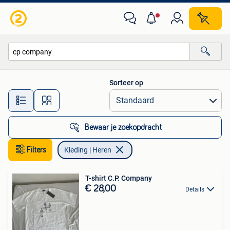
Kleding | Heren
Sorteer op
Alle afstanden…
Bewaar je zoekopdracht
Filters
Kleding | Heren
T-shirt C.P. Company
€ 28,00
Details