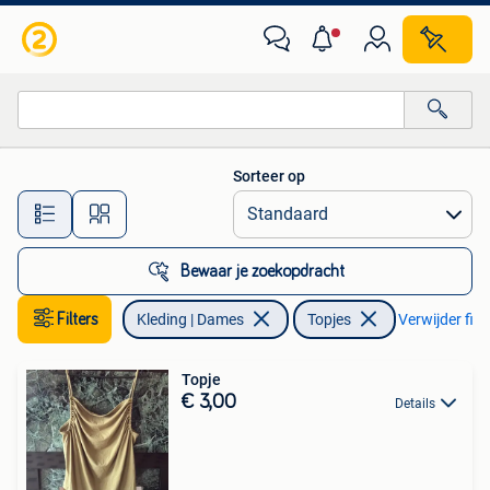
Topjes
Sorteer op
Alle afstanden…
Bewaar je zoekopdracht
Filters
Kleding | Dames
Topjes
Verwijder filt
Topje
€ 3,00
Details