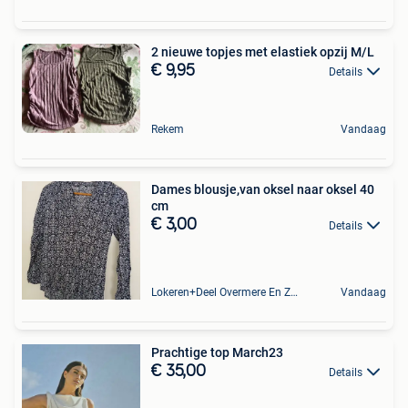
2 nieuwe topjes met elastiek opzij M/L
€ 9,95
Details
Rekem
Vandaag
Dames blousje,van oksel naar oksel 40
cm
€ 3,00
Details
Lokeren+Deel Overmere En Zele
Vandaag
Prachtige top March23
€ 35,00
Details