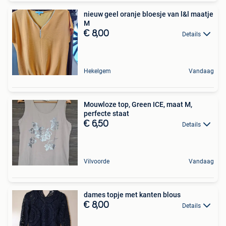
nieuw geel oranje bloesje van l&l maatje
M
€ 8,00
Details
Hekelgem
Vandaag
Mouwloze top, Green ICE, maat M,
perfecte staat
€ 6,50
Details
Vilvoorde
Vandaag
dames topje met kanten blous
€ 8,00
Details