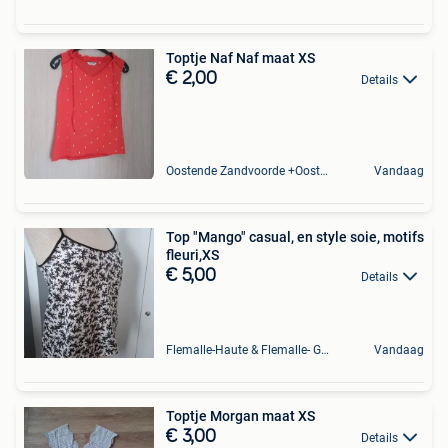
Toptje Naf Naf maat XS
€ 2,00
Details
Oostende Zandvoorde +Oostende
Vandaag
Top "Mango" casual, en style soie, motifs
fleuri,XS
€ 5,00
Details
Flemalle-Haute & Flemalle- Grande & Partie Awirs
Vandaag
Toptje Morgan maat XS
€ 3,00
Details