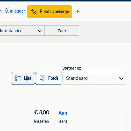
n
Inloggen
FR
Plaats zoekertje
lle afstanden…
Zoek
Sorteer op
Lijst
Foto’s
€ 8,00
Ann
Gisteren
Gent