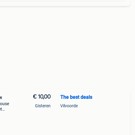
€ 10,00
The best deals
w
louse
Gisteren
Vilvoorde
et