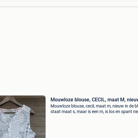
Mouwloze blouse, CECIL, maat M, nieu
Mouwloze blouse, cecil, maat m, nieuw in de b
staat maat s, maar is een m, is los en spant ni
aan. Gelieve ook een kijkje te nemen naar mijn
andere artikelen te koop.