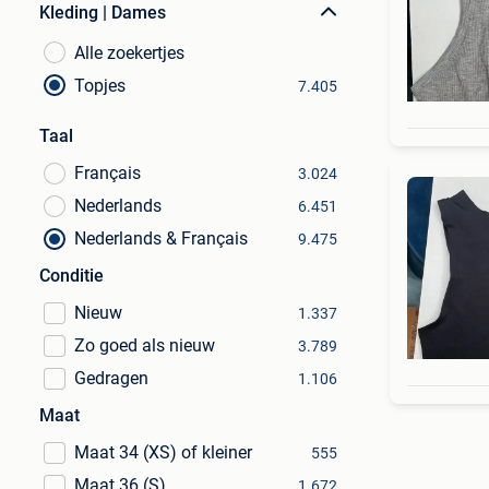
Kleding | Dames
Alle zoekertjes
Topjes
7.405
Taal
Français
3.024
Nederlands
6.451
Nederlands & Français
9.475
Conditie
Nieuw
1.337
Zo goed als nieuw
3.789
Gedragen
1.106
Maat
Maat 34 (XS) of kleiner
555
Maat 36 (S)
1.672