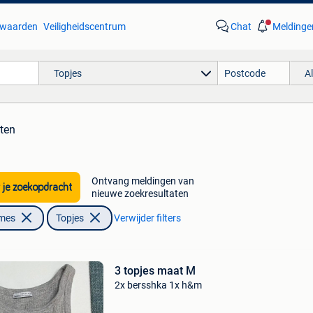
waarden
Veiligheidscentrum
Chat
Meldinge
Topjes
A
aten
Ontvang meldingen van
 je zoekopdracht
nieuwe zoekresultaten
ames
Topjes
Verwijder filters
3 topjes maat M
2x bersshka 1x h&m