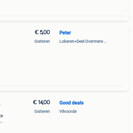
€ 5,00
Peter
Gisteren
Lokeren+Deel Overmere En Zele
€ 14,00
Good deals
,
Gisteren
Vilvoorde
te