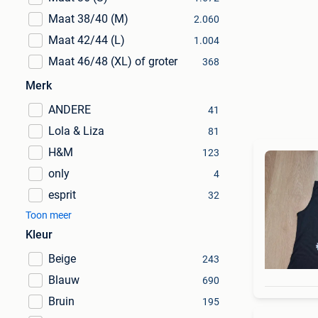
Maat 38/40 (M)
2.060
Maat 42/44 (L)
1.004
Maat 46/48 (XL) of groter
368
Merk
ANDERE
41
Lola & Liza
81
H&M
123
only
4
esprit
32
Toon meer
Kleur
Beige
243
Blauw
690
Bruin
195