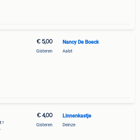
€ 5,00
Nancy De Boeck
Gisteren
Aalst
€ 4,00
Linnenkastje
t !
Gisteren
Deinze