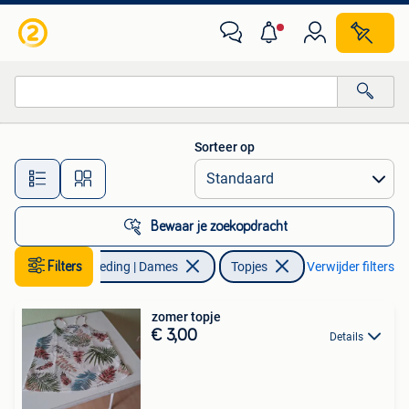
Topjes
Sorteer op
Alle afstanden…
Bewaar je zoekopdracht
Filters
Kleding | Dames
Topjes
Verwijder filters
zomer topje
€ 3,00
Details