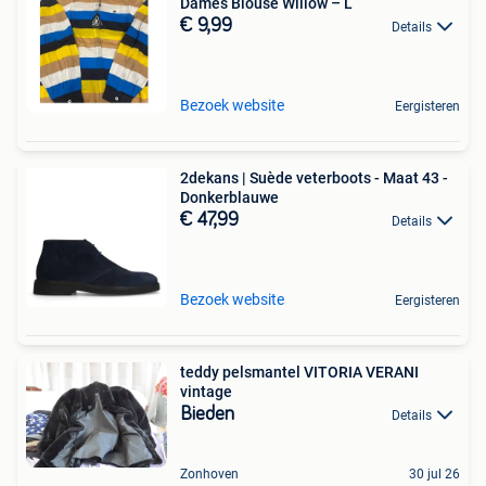
Dames Blouse Willow – L
€ 9,99
Details
Bezoek website
Eergisteren
2dekans | Suède veterboots - Maat 43 -
Donkerblauwe
€ 47,99
Details
Bezoek website
Eergisteren
teddy pelsmantel VITORIA VERANI
vintage
Bieden
Details
Zonhoven
30 jul 26