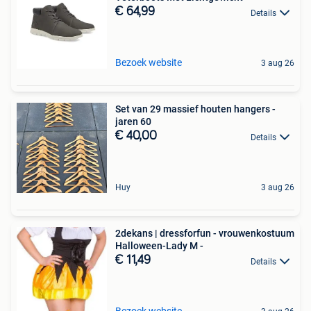
€ 64,99
Details
Bezoek website
3 aug 26
Set van 29 massief houten hangers -
jaren 60
€ 40,00
Details
Huy
3 aug 26
2dekans | dressforfun - vrouwenkostuum
Halloween-Lady M -
€ 11,49
Details