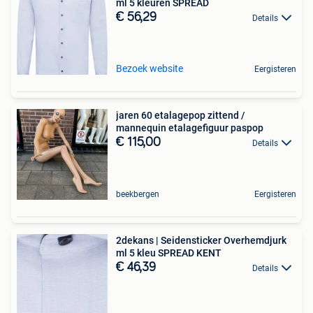
ml 5 kleuren SPREAD
€ 56,29
Details
Bezoek website
Eergisteren
jaren 60 etalagepop zittend /
mannequin etalagefiguur paspop
€ 115,00
Details
beekbergen
Eergisteren
2dekans | Seidensticker Overhemdjurk
ml 5 kleu SPREAD KENT
€ 46,39
Details