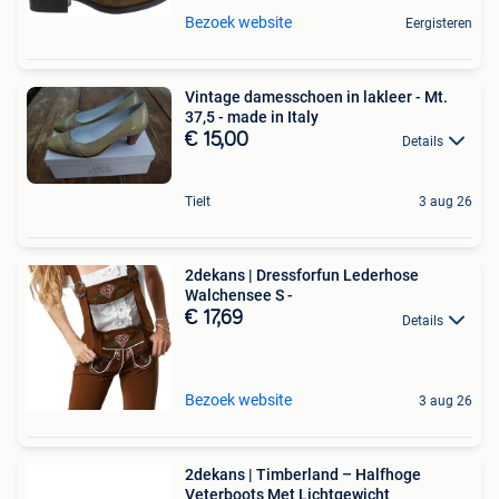
Bezoek website
Eergisteren
Vintage damesschoen in lakleer - Mt.
37,5 - made in Italy
€ 15,00
Details
Tielt
3 aug 26
2dekans | Dressforfun Lederhose
Walchensee S -
€ 17,69
Details
Bezoek website
3 aug 26
2dekans | Timberland – Halfhoge
Veterboots Met Lichtgewicht