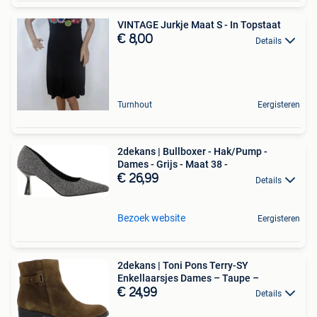
VINTAGE Jurkje Maat S - In Topstaat
€ 8,00
Details
Turnhout
Eergisteren
2dekans | Bullboxer - Hak/Pump -
Dames - Grijs - Maat 38 -
€ 26,99
Details
Bezoek website
Eergisteren
2dekans | Toni Pons Terry-SY
Enkellaarsjes Dames – Taupe –
€ 24,99
Details