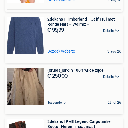
Bezoek website
3 aug 26
2dekans | Timberland – Jaff Trui met
Ronde Hals – Wolmix –
€ 99,99
Details
Bezoek website
3 aug 26
(bruids)jurk in 100% wilde zijde
€ 250,00
Details
Tessenderlo
29 jul 26
2dekans | PME Legend Cargotanker
Boots - Heren - maat maat