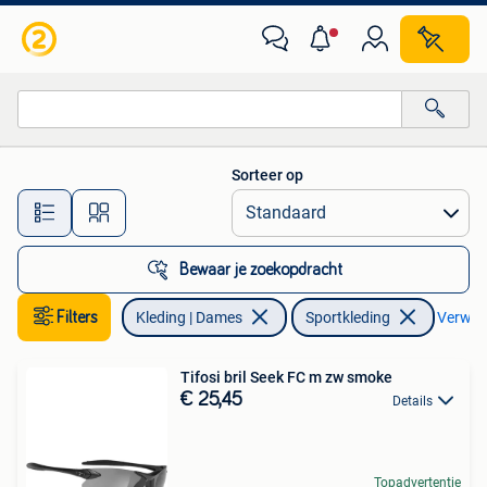
Sportkleding
Sorteer op
Alle afstanden…
Bewaar je zoekopdracht
Filters
Kleding | Dames
Sportkleding
Verwijde
Tifosi bril Seek FC m zw smoke
€ 25,45
Details
Topadvertentie