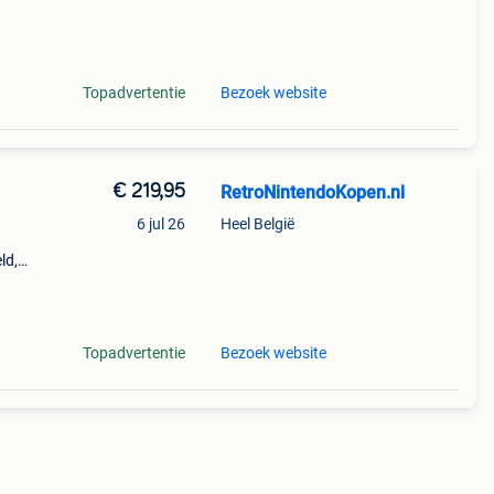
, cib,
Topadvertentie
Bezoek website
€ 219,95
RetroNintendoKopen.nl
6 jul 26
Heel België
ld,
ar.
, cib,
Topadvertentie
Bezoek website