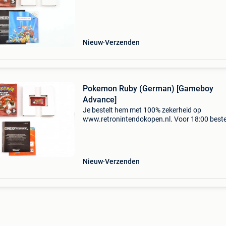
Zoekwoorden: nintendo, game, gba, game, spel
compleet in doos
Nieuw
Verzenden
Pokemon Ruby (German) [Gameboy
Advance]
Je bestelt hem met 100% zekerheid op
www.retronintendokopen.nl. Voor 18:00 beste
morgen in huis! Snel, eenvoudig en betrouwba
Zoekwoorden: nintendo, game, gba, game, spel
compleet in doos
Nieuw
Verzenden