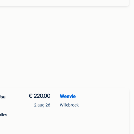
€ 220,00
Weevie
Usa
2 aug 26
Willebroek
alles