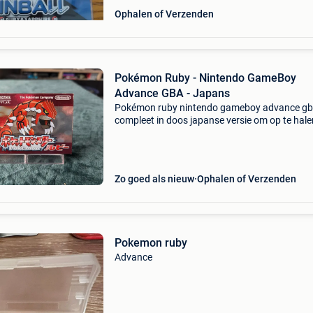
Ophalen of Verzenden
Pokémon Ruby - Nintendo GameBoy
Advance GBA - Japans
Pokémon ruby nintendo gameboy advance g
compleet in doos japanse versie om op te hale
oupeye of op uw kosten door bpost te verzen
niet onderhandelbare prijs
Zo goed als nieuw
Ophalen of Verzenden
Pokemon ruby
Advance