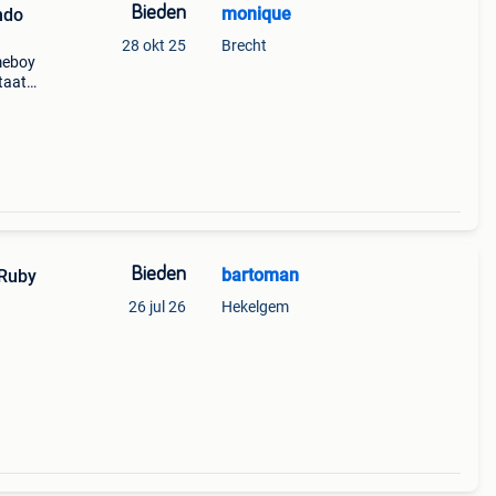
Bieden
monique
ndo
28 okt 25
Brecht
meboy
taat)
Bieden
bartoman
Ruby
26 jul 26
Hekelgem