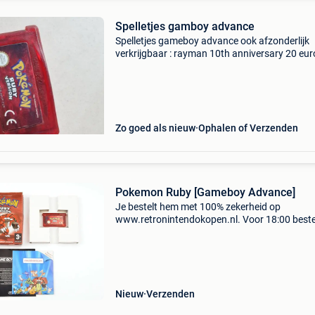
Spelletjes gamboy advance
Spelletjes gameboy advance ook afzonderlijk
verkrijgbaar : rayman 10th anniversary 20 eur
pokemon firered version 100 euro verkocht
pokemon ruby version foto lichte schade 40 e
disney&#39;s tr
Zo goed als nieuw
Ophalen of Verzenden
Pokemon Ruby [Gameboy Advance]
Je bestelt hem met 100% zekerheid op
www.retronintendokopen.nl. Voor 18:00 beste
morgen in huis! Snel, eenvoudig en betrouwba
Zoekwoorden: nintendo, game, gba, game, spel
compleet in doos
Nieuw
Verzenden