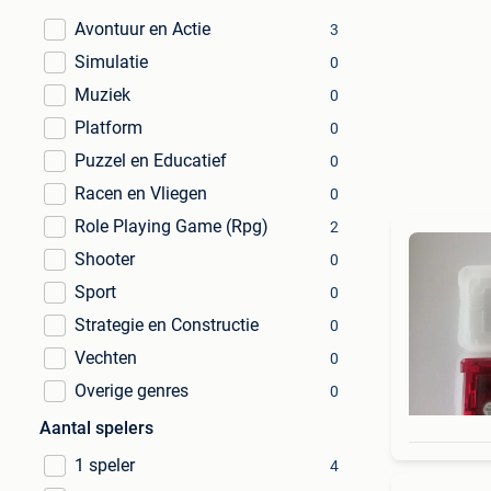
Avontuur en Actie
3
Simulatie
0
Muziek
0
Platform
0
Puzzel en Educatief
0
Racen en Vliegen
0
Role Playing Game (Rpg)
2
Shooter
0
Sport
0
Strategie en Constructie
0
Vechten
0
Overige genres
0
Aantal spelers
1 speler
4