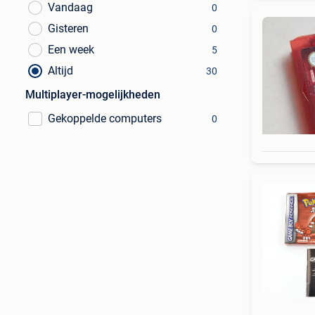
Vandaag
0
Gisteren
0
Een week
5
Altijd
30
Multiplayer-mogelijkheden
Gekoppelde computers
0