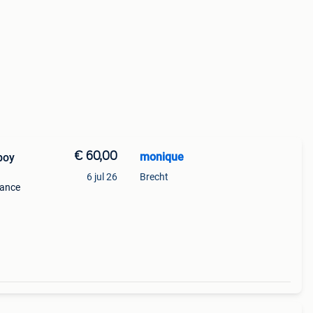
€ 60,00
monique
boy
6 jul 26
Brecht
vance