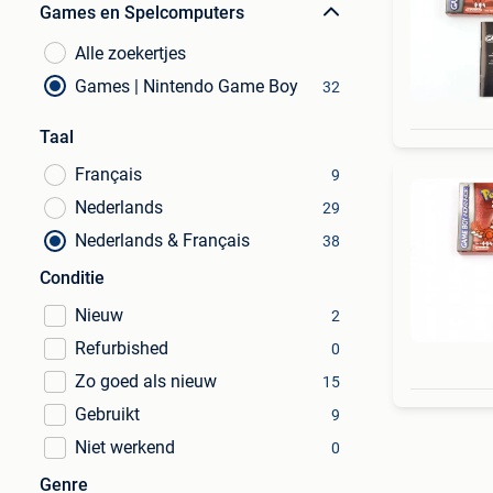
Games en Spelcomputers
Alle zoekertjes
Games | Nintendo Game Boy
32
Taal
Français
9
Nederlands
29
Nederlands & Français
38
Conditie
Nieuw
2
Refurbished
0
Zo goed als nieuw
15
Gebruikt
9
Niet werkend
0
Genre