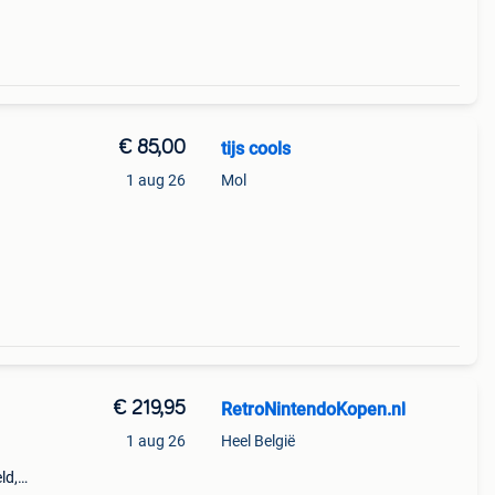
€ 85,00
tijs cools
1 aug 26
Mol
€ 219,95
RetroNintendoKopen.nl
1 aug 26
Heel België
ld,