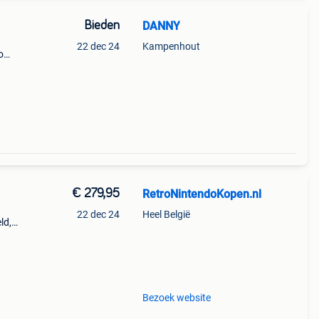
Bieden
DANNY
22 dec 24
Kampenhout
o
uro
€ 279,95
RetroNintendoKopen.nl
22 dec 24
Heel België
ld,
ar.
, cib,
Bezoek website