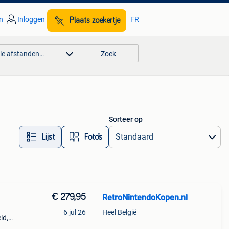
n
Inloggen
FR
Plaats zoekertje
lle afstanden…
Zoek
Sorteer op
Lijst
Foto’s
€ 279,95
RetroNintendoKopen.nl
6 jul 26
Heel België
ld,
ar.