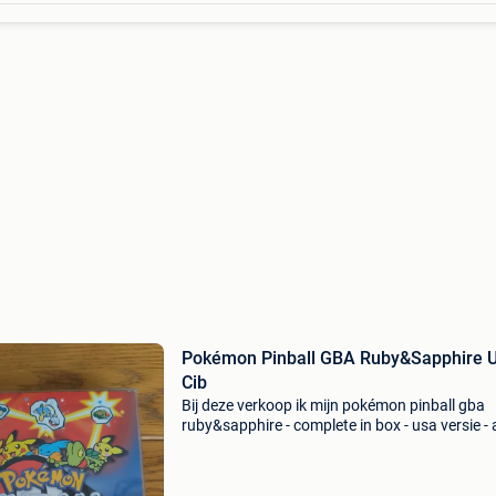
Pokémon Pinball GBA Ruby&Sapphire 
Cib
Bij deze verkoop ik mijn pokémon pinball gba
ruby&sapphire - complete in box - usa versie - 
aanwezig - in sublieme staat! Prijs 220€