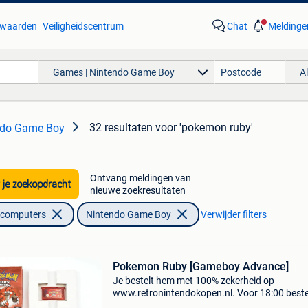
waarden
Veiligheidscentrum
Chat
Meldinge
Games | Nintendo Game Boy
A
32 resultaten
voor 'pokemon ruby'
ndo Game Boy
Ontvang meldingen van
 je zoekopdracht
nieuwe zoekresultaten
lcomputers
Nintendo Game Boy
Verwijder filters
Pokemon Ruby [Gameboy Advance]
Je bestelt hem met 100% zekerheid op
www.retronintendokopen.nl. Voor 18:00 beste
morgen in huis! Snel, eenvoudig en betrouwba