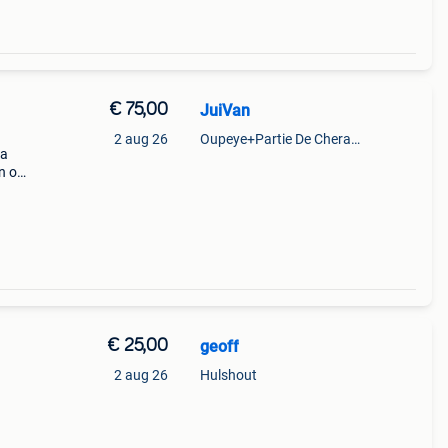
€ 75,00
JuiVan
2 aug 26
Oupeye+Partie De Cheratte, Herstal Et Wandre
ba
n op
den
€ 25,00
geoff
2 aug 26
Hulshout