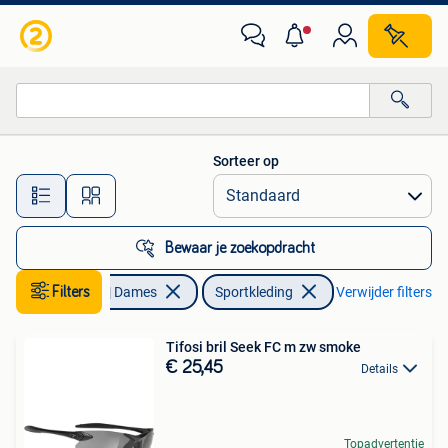
Sportkleding
Sorteer op
Alle afstanden…
Bewaar je zoekopdracht
Filters
Kleding | Dames
Sportkleding
Verwijder filters
Tifosi bril Seek FC m zw smoke
€ 25,45
Details
Topadvertentie