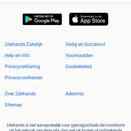
2dehands Zakelijk
Veilig en Succesvol
Help en info
Voorwaarden
Privacyverklaring
Cookiebeleid
Privacyvoorkeuren
Over 2dehands
Adevinta
Sitemap
2dehands is niet aansprakelijk voor (gevolg)schade die voortkomt
uit het gebruik van deze site, dan wel uit fouten of ontbrekende