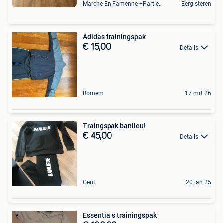
Marche-En-Famenne +Partie De Baillonville Et Noiseux
Eergisteren
Adidas trainingspak
€ 15,00
Details
Bornem
17 mrt 26
Traingspak banlieu!
€ 45,00
Details
Gent
20 jan 25
Essentials trainingspak