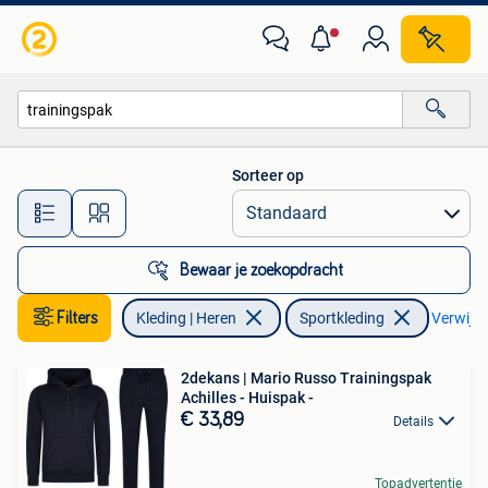
Sportkleding
Sorteer op
Alle afstanden…
Bewaar je zoekopdracht
Filters
Kleding | Heren
Sportkleding
Verwijder
2dekans | Mario Russo Trainingspak
Achilles - Huispak -
€ 33,89
Details
Topadvertentie