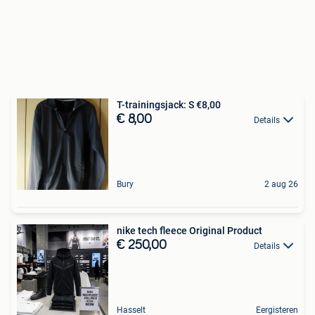
T-trainingsjack: S €8,00
€ 8,00
Details
Bury
2 aug 26
nike tech fleece Original Product
€ 250,00
Details
Hasselt
Eergisteren