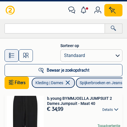
Spijkerbroeken en Jeans
Sorteer op
Alle afstanden…
Bewaar je zoekopdracht
Filters
Kleding | Dames
Spijkerbroeken en Jeans
b.young BYMMJOELLA JUMPSUIT 2
Dames Jumpsuit - Maat 40
€ 34,99
Details
Topadvertentie