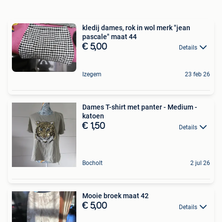
kledij dames, rok in wol merk "jean
pascale" maat 44
€ 5,00
Details
Izegem
23 feb 26
Dames T-shirt met panter - Medium -
katoen
€ 1,50
Details
Bocholt
2 jul 26
Mooie broek maat 42
€ 5,00
Details