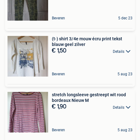
Beveren
5 dec 23
(t-) shirt 3/4e mouw écru print tekst
blauw geel zilver
€ 1,50
Details
Beveren
5 aug 23
stretch longsleeve gestreept wit rood
bordeaux Nieuw M
€ 1,90
Details
Beveren
5 aug 23