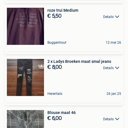
roze trui Medium
€ 5,50
Details
Buggenhout
12 mei 26
2 x Ladys Broeken maat smal jeans
€ 8,00
Details
Herentals
26 jan 25
Blouse maat 46
€ 6,00
Details