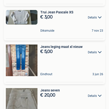
Trui Jean Pascale XS
€ 3,00
Details
Diksmuide
7 nov 23
Jeans leging maat xl nieuw
€ 5,00
Details
Eindhout
3 jun 26
Jeans seven
€ 20,00
Details