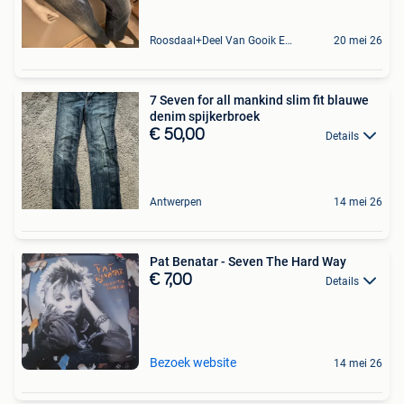
Roosdaal+Deel Van Gooik En Sint-Kwintens-Lennik
20 mei 26
7 Seven for all mankind slim fit blauwe
denim spijkerbroek
€ 50,00
Details
Antwerpen
14 mei 26
Pat Benatar - Seven The Hard Way
€ 7,00
Details
Bezoek website
14 mei 26