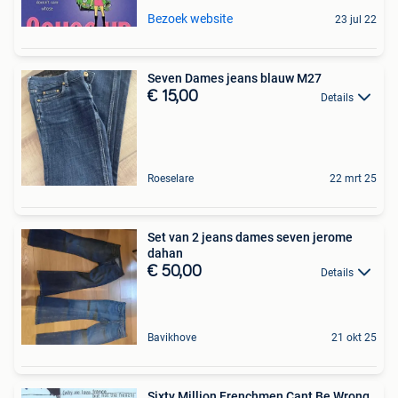
Bezoek website
23 jul 22
Seven Dames jeans blauw M27
€ 15,00
Details
Roeselare
22 mrt 25
Set van 2 jeans dames seven jerome
dahan
€ 50,00
Details
Bavikhove
21 okt 25
Sixty Million Frenchmen Cant Be Wrong