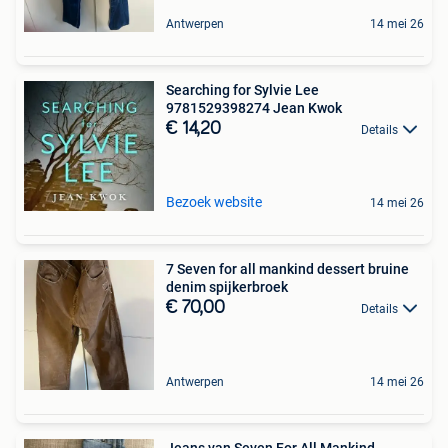
Antwerpen
14 mei 26
Searching for Sylvie Lee
9781529398274 Jean Kwok
€ 14,20
Details
Bezoek website
14 mei 26
7 Seven for all mankind dessert bruine
denim spijkerbroek
€ 70,00
Details
Antwerpen
14 mei 26
Jeans van Seven For All Mankind.