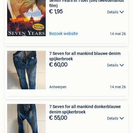
Seven Years In Tibet (dvd tweedehands
film)
€ 1,95
Details
Bezoek website
14 mei 26
7 Seven for all mankind blauwe denim
spijkerbroek
€ 60,00
Details
Antwerpen
14 mei 26
7 Seven for all mankind donkerblauwe
denim spijkerbroek
€ 55,00
Details