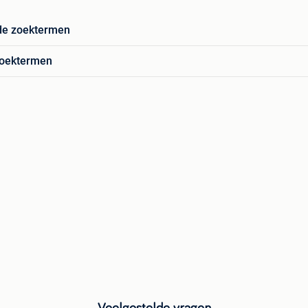
de zoektermen
zoektermen