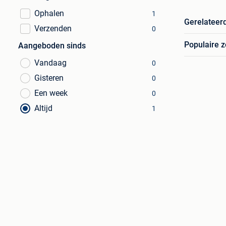
Ophalen
1
Gerelateer
Verzenden
0
Populaire 
Aangeboden sinds
Vandaag
0
Gisteren
0
Een week
0
Altijd
1