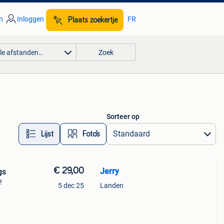
n
Inloggen
FR
Plaats zoekertje
lle afstanden…
Zoek
Sorteer op
Lijst
Foto’s
€ 29,00
Jerry
gs
!
5 dec 25
Landen
e
 komt