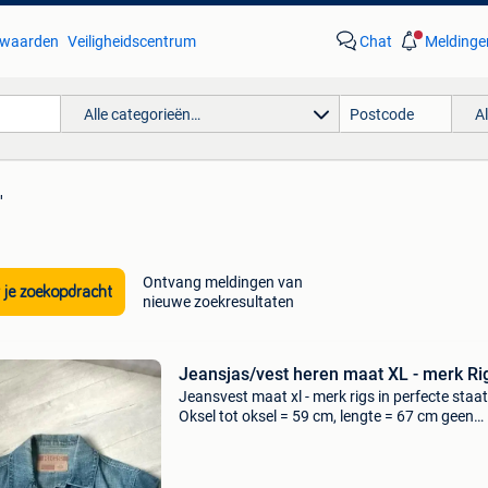
waarden
Veiligheidscentrum
Chat
Meldinge
Alle categorieën…
A
'
Ontvang meldingen van
 je zoekopdracht
nieuwe zoekresultaten
Jeansjas/vest heren maat XL - merk Ri
Jeansvest maat xl - merk rigs in perfecte staat
Oksel tot oksel = 59 cm, lengte = 67 cm geen
verzending opruiming kleerkast: zie ook ander
zoekertjes herenkleding maat xl en schoenen,
uit rookv