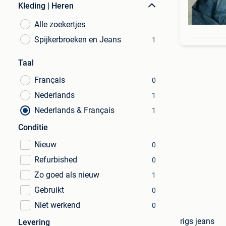
Kleding | Heren
Alle zoekertjes
Spijkerbroeken en Jeans
1
Taal
Français
0
Nederlands
1
Nederlands & Français
1
Conditie
Nieuw
0
Refurbished
0
Zo goed als nieuw
1
Gebruikt
0
Niet werkend
0
rigs jeans
Levering