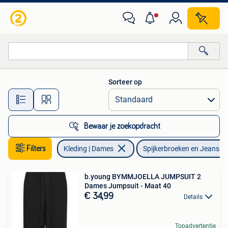
Spijkerbroeken en Jeans
Sorteer op
Alle afstanden…
Bewaar je zoekopdracht
Filters
Kleding | Dames
Spijkerbroeken en Jeans
b.young BYMMJOELLA JUMPSUIT 2
Dames Jumpsuit - Maat 40
€ 34,99
Details
Topadvertentie