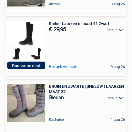
Riemst
3 aug 26
Rieker Laarzen in maat 41 Zwart
€ 29,95
Details
Duurzame deal
Bezoek website
3 aug 26
BRUIN EN ZWARTE (SNEEUW ) LAARZEN
MAAT 37
Bieden
Details
Kasterlee
1 aug 26