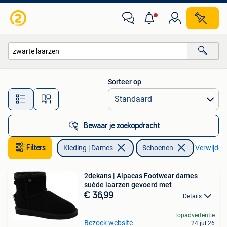
Schoenen
Sorteer op
Alle afstanden…
Bewaar je zoekopdracht
Filters
Kleding | Dames
Schoenen
Verwijder f
2dekans | Alpacas Footwear dames
suède laarzen gevoerd met
€ 36,99
Details
Topadvertentie
Bezoek website
24 jul 26