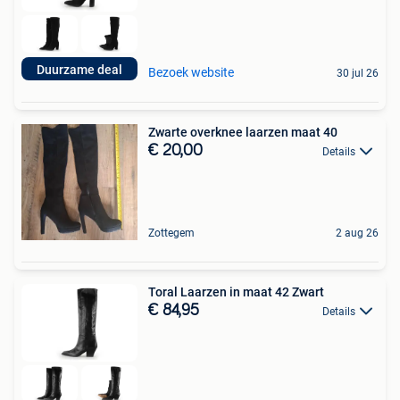
Duurzame deal
Bezoek website
30 jul 26
Zwarte overknee laarzen maat 40
€ 20,00
Details
Zottegem
2 aug 26
Toral Laarzen in maat 42 Zwart
€ 84,95
Details