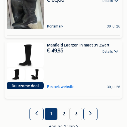
€ 80,00
Details
Kortemark
30 jul 26
Manfield Laarzen in maat 39 Zwart
€ 49,95
Details
Duurzame deal
Bezoek website
30 jul 26
1
2
3
Pagina 1 van 3