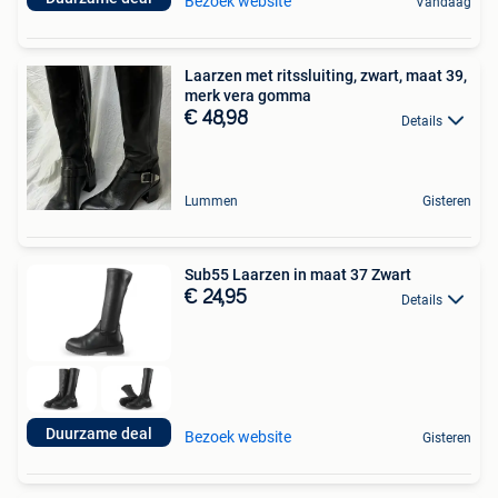
Bezoek website
Vandaag
Laarzen met ritssluiting, zwart, maat 39,
merk vera gomma
€ 48,98
Details
Lummen
Gisteren
Sub55 Laarzen in maat 37 Zwart
€ 24,95
Details
Duurzame deal
Bezoek website
Gisteren