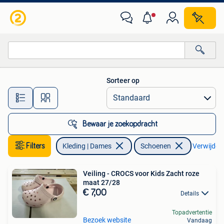
Schoenen
Sorteer op
Alle afstanden…
Bewaar je zoekopdracht
Filters
Kleding | Dames
Schoenen
Verwijder f
Veiling - CROCS voor Kids Zacht roze
maat 27/28
€ 7,00
Details
Topadvertentie
Bezoek website
Vandaag