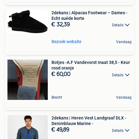
2dekans | Alpacas Footwear – Dames -
Echt suéde korte
€ 32,39
Details
Bezoek website
Vandaag
Botjes -A.F Vandevorst maat 38,5 - Keur
rood oranje
€ 60,00
Details
Brecht
Vandaag
2dekans | Heren Vest Landgraaf DLX -
Denimblauw Marine -
€ 49,89
Details