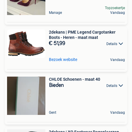
Topzoekertje
Manage
Vandaag
2dekans | PME Legend Cargotanker
Boots - Heren - maat maat
€ 51,99
Details
Bezoek website
Vandaag
CHLOE Schoenen - maat 40
Bieden
Details
Gent
Vandaag
2dekans | XQ Footwear Regenlaarzen