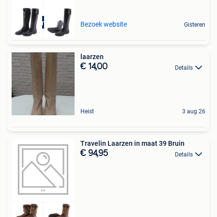
Duurzame deal
Bezoek website
Gisteren
laarzen
€ 14,00
Details
Heist
3 aug 26
Travelin Laarzen in maat 39 Bruin
€ 94,95
Details