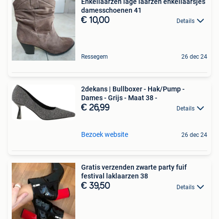
Enkellaarzen lage laarzen enkellaarsjes
damesschoenen 41
€ 10,00
Details
Ressegem
26 dec 24
2dekans | Bullboxer - Hak/Pump -
Dames - Grijs - Maat 38 -
€ 26,99
Details
Bezoek website
26 dec 24
Gratis verzenden zwarte party fuif
festival laklaarzen 38
€ 39,50
Details