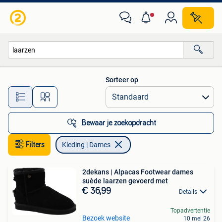
Kleding | Dames
Sorteer op
Alle afstanden…
Bewaar je zoekopdracht
Filters
Kleding | Dames
2dekans | Alpacas Footwear dames
suède laarzen gevoerd met
€ 36,99
Details
Topadvertentie
Bezoek website
10 mei 26