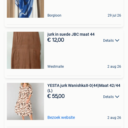
Borgloon
29 jul 26
jurk in suede JBC maat 44
€ 12,00
Details
Westmalle
2 aug 26
YESTA jurk WanishkaX-0(44)Maat 42/44
(L)
€ 55,00
Details
Bezoek website
2 aug 26