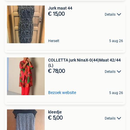
Jurk maat 44
€ 15,00
Details
Herselt
5 aug 26
COLLETTA jurk NinaX-0(44)Maat 42/44
(L)
€ 78,00
Details
Bezoek website
5 aug 26
kleedje
€ 5,00
Details