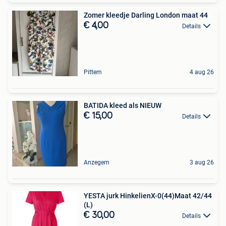
Zomer kleedje Darling London maat 44
€ 4,00
Details
Pittem
4 aug 26
BATIDA kleed als NIEUW
€ 15,00
Details
Anzegem
3 aug 26
YESTA jurk HinkelienX-0(44)Maat 42/44
(L)
€ 30,00
Details