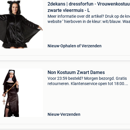
2dekans | dressforfun - Vrouwenkostu
zwarte vleermuis - L
Meer informatie over dit artikel? Druk op de kno
website ’ hierboven in de kleur: wit/blauw. W
bestellen bij 2dekansje.com? Voor 16:00 beste
morgen in huis binnen belgië. 1 Jaar garantie 
Nieuw
Ophalen of Verzenden
Non Kostuum Zwart Dames
Voor 23:59 besteld? Morgen bezorgd. Gratis
retourneren. Klantenservice open tot 18:00.
Achteraf betalen. 30.000 Beoordelingen. Verk
als non is tijdloos en nog altijd erg populair me
carnaval. De
Nieuw
Verzenden