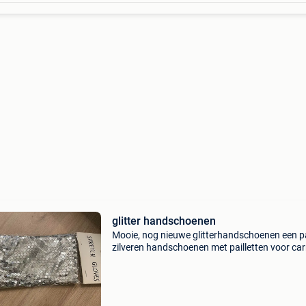
glitter handschoenen
Mooie, nog nieuwe glitterhandschoenen een p
zilveren handschoenen met pailletten voor ca
en themafeesten. Gebruik deze accessoires om
kostuum te personaliseren en op te vallen als 
meest