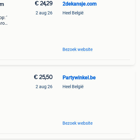
€ 24,29
2dekansje.com
um
2 aug 26
Heel België
p: ‘
aarom
ld,
o
Bezoek website
€ 25,50
Partywinkel.be
2 aug 26
Heel België
leden
t
Bezoek website