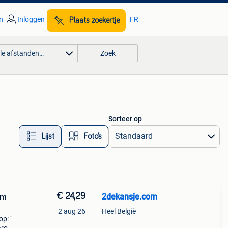
n
Inloggen
FR
Plaats zoekertje
lle afstanden…
Zoek
Sorteer op
Lijst
Foto’s
€ 24,29
2dekansje.com
um
2 aug 26
Heel België
p: ‘