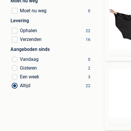
Moet nu weg
Moet nu weg
0
Levering
Ophalen
22
Verzenden
16
Aangeboden sinds
Vandaag
0
Gisteren
2
Een week
3
Altijd
22