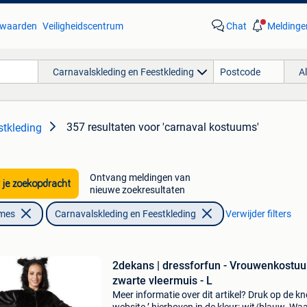
waarden
Veiligheidscentrum
Chat
Meldinge
Carnavalskleding en Feestkleding
A
357 resultaten
voor 'carnaval kostuums'
stkleding
Ontvang meldingen van
 je zoekopdracht
nieuwe zoekresultaten
ames
Carnavalskleding en Feestkleding
Verwijder filters
2dekans | dressforfun - Vrouwenkostu
zwarte vleermuis - L
Meer informatie over dit artikel? Druk op de kno