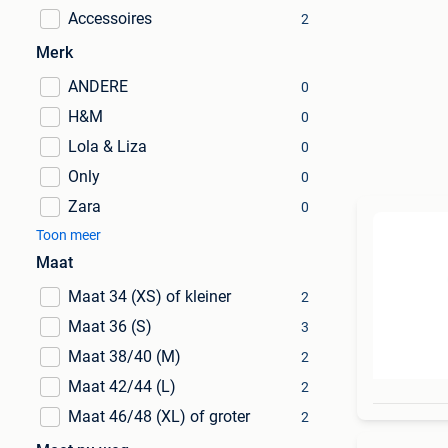
Accessoires
2
Merk
ANDERE
0
H&M
0
Lola & Liza
0
Only
0
Zara
0
Toon meer
Maat
Maat 34 (XS) of kleiner
2
Maat 36 (S)
3
Maat 38/40 (M)
2
Maat 42/44 (L)
2
Maat 46/48 (XL) of groter
2