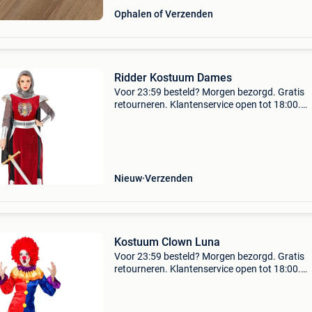
Ophalen of Verzenden
Ridder Kostuum Dames
Voor 23:59 besteld? Morgen bezorgd. Gratis
retourneren. Klantenservice open tot 18:00.
Achteraf betalen. 30.000 Beoordelingen.
Volwassenenkostuum ridder adelinedompel je
onder in de middeleeuwen e
Nieuw
Verzenden
Kostuum Clown Luna
Voor 23:59 besteld? Morgen bezorgd. Gratis
retourneren. Klantenservice open tot 18:00.
Achteraf betalen. 30.000 Beoordelingen. Dit vr
en kleurrijke clownskostuum is precies wat elk
feestneus no