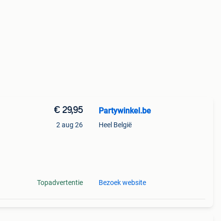
€ 29,95
Partywinkel.be
2 aug 26
Heel België
 dit
Topadvertentie
Bezoek website