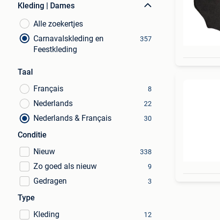
Kleding | Dames
Alle zoekertjes
Carnavalskleding en
357
Feestkleding
Taal
Français
8
Nederlands
22
Nederlands & Français
30
Conditie
Nieuw
338
Zo goed als nieuw
9
Gedragen
3
Type
Kleding
12