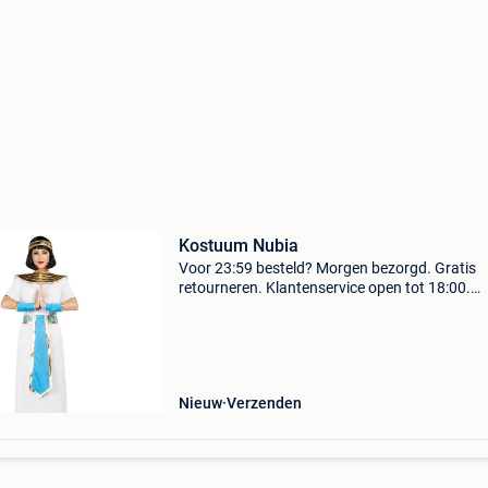
Kostuum Nubia
Voor 23:59 besteld? Morgen bezorgd. Gratis
retourneren. Klantenservice open tot 18:00.
Achteraf betalen. 30.000 Beoordelingen. Stap
terug in de tijd en betreed het oude egypte met
legendarische cl
Nieuw
Verzenden