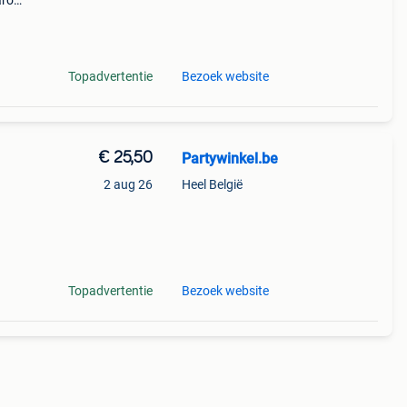
aarom
ld,
o
Topadvertentie
Bezoek website
€ 25,50
Partywinkel.be
2 aug 26
Heel België
leden
t
Topadvertentie
Bezoek website