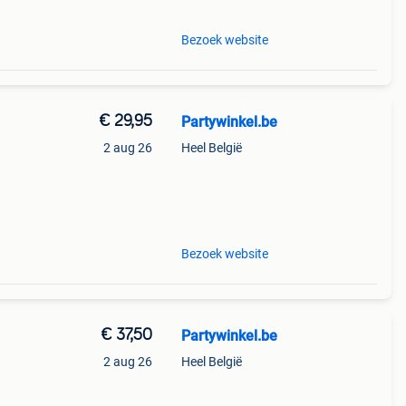
Bezoek website
€ 29,95
Partywinkel.be
2 aug 26
Heel België
et nu
Bezoek website
€ 37,50
Partywinkel.be
2 aug 26
Heel België
terug
n