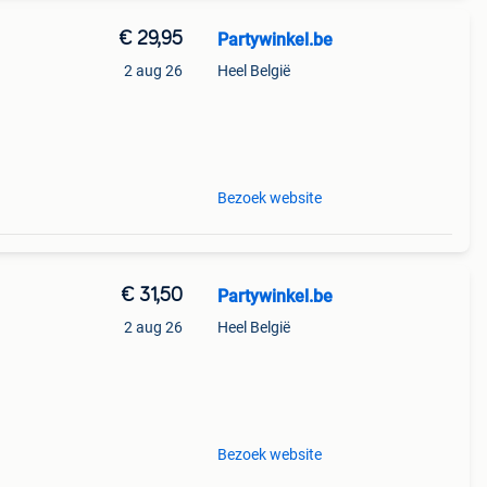
€ 29,95
Partywinkel.be
2 aug 26
Heel België
 dit
Bezoek website
€ 31,50
Partywinkel.be
2 aug 26
Heel België
 nu
aat,
Bezoek website