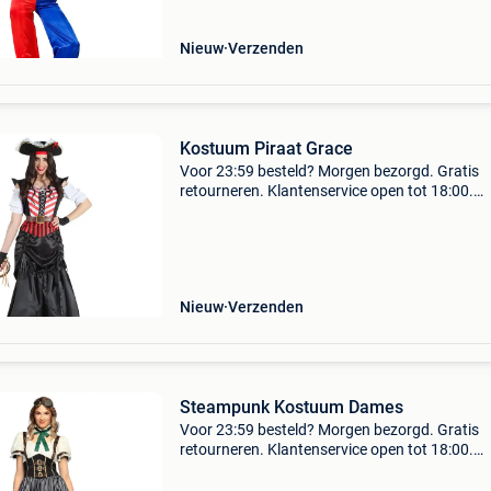
Nieuw
Verzenden
Kostuum Piraat Grace
Voor 23:59 besteld? Morgen bezorgd. Gratis
retourneren. Klantenservice open tot 18:00.
Achteraf betalen. 30.000 Beoordelingen. Of h
om een themafeestje gaat of carnaval, dit
piratenkostuum voor d
Nieuw
Verzenden
Steampunk Kostuum Dames
Voor 23:59 besteld? Morgen bezorgd. Gratis
retourneren. Klantenservice open tot 18:00.
Achteraf betalen. 30.000 Beoordelingen. Reis 
in de tijd en betreed een wereld vol avontuur e