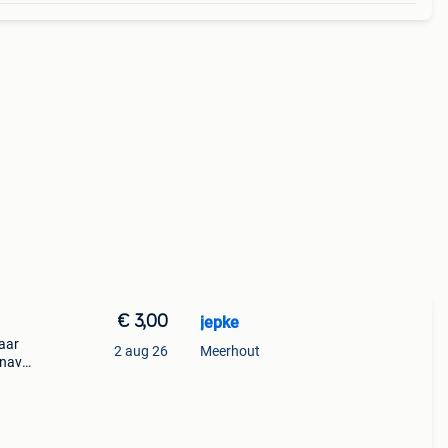
€ 3,00
jepke
aar
2 aug 26
Meerhout
rnaval
 je
de