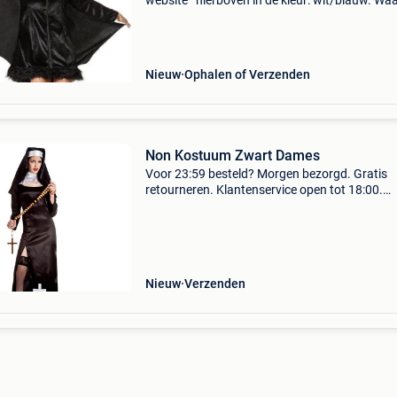
website ’ hierboven in de kleur: wit/blauw. W
bestellen bij 2dekansje.com? Voor 16:00 beste
morgen in huis binnen belgië. 1 Jaar garantie 
Nieuw
Ophalen of Verzenden
Non Kostuum Zwart Dames
Voor 23:59 besteld? Morgen bezorgd. Gratis
retourneren. Klantenservice open tot 18:00.
Achteraf betalen. 30.000 Beoordelingen. Verk
als non is tijdloos en nog altijd erg populair me
carnaval. De
Nieuw
Verzenden