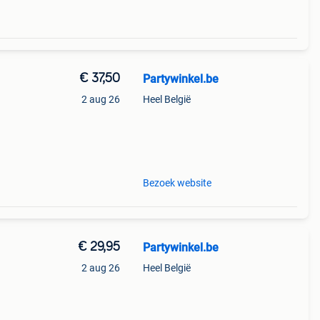
€ 37,50
Partywinkel.be
2 aug 26
Heel België
zelf
Bezoek website
€ 29,95
Partywinkel.be
2 aug 26
Heel België
olijke
e