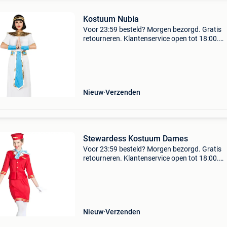
Kostuum Nubia
Voor 23:59 besteld? Morgen bezorgd. Gratis
retourneren. Klantenservice open tot 18:00.
Achteraf betalen. 30.000 Beoordelingen. Stap
terug in de tijd en betreed het oude egypte met
legendarische cl
Nieuw
Verzenden
Stewardess Kostuum Dames
Voor 23:59 besteld? Morgen bezorgd. Gratis
retourneren. Klantenservice open tot 18:00.
Achteraf betalen. 30.000 Beoordelingen. Of je
carnaval gaat vieren of naar een themafeest g
met deze class
Nieuw
Verzenden