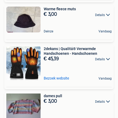
Warme fleece muts
€ 3,00
Details
Deinze
Vandaag
2dekans | Qualitá® Verwarmde
Handschoenen - Handschoenen
€ 45,39
Details
Bezoek website
Vandaag
dames pull
€ 3,00
Details