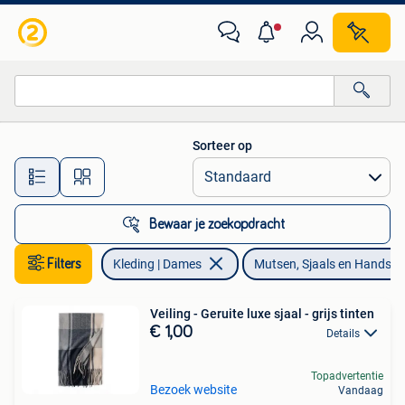
Mutsen, Sjaals en Handschoenen
Sorteer op
Alle afstanden…
Bewaar je zoekopdracht
Filters
Kleding | Dames
Mutsen, Sjaals en Handsc
Veiling - Geruite luxe sjaal - grijs tinten
€ 1,00
Details
Topadvertentie
Bezoek website
Vandaag