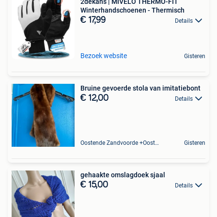
2dekans | MIVELO THERMO-FIT
Winterhandschoenen - Thermisch
€ 17,99
Details
Bezoek website
Gisteren
Bruine gevoerde stola van imitatiebont
€ 12,00
Details
Oostende Zandvoorde +Oostende
Gisteren
gehaakte omslagdoek sjaal
€ 15,00
Details