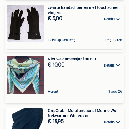
zwarte handschoenen met touchscreen
vingers
€ 5,00
Details
Heist-Op-Den-Berg
Eergisteren
Nieuwe damessjaal 90x90
€ 10,00
Details
Herent
3 aug 26
GripGrab - Multifunctional Merino Wol
Nekwarmer Wielerspo...
€ 18,95
Details