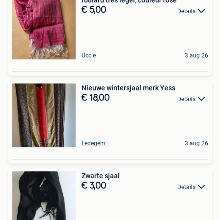
foulard très léger, couleur rose
€ 5,00
Details
Uccle
3 aug 26
Nieuwe wintersjaal merk Yess
€ 18,00
Details
Ledegem
3 aug 26
Zwarte sjaal
€ 3,00
Details