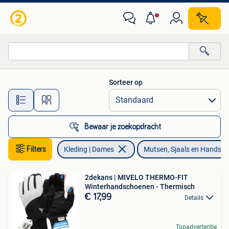
Mutsen, Sjaals en Handschoenen
Sorteer op
Alle afstanden…
Bewaar je zoekopdracht
Filters
Kleding | Dames
Mutsen, Sjaals en Handsc
2dekans | MIVELO THERMO-FIT
Winterhandschoenen - Thermisch
€ 17,99
Details
Topadvertentie