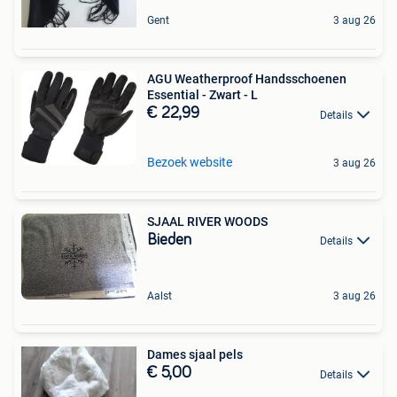
Gent
3 aug 26
AGU Weatherproof Handsschoenen
Essential - Zwart - L
€ 22,99
Details
Bezoek website
3 aug 26
SJAAL RIVER WOODS
Bieden
Details
Aalst
3 aug 26
Dames sjaal pels
€ 5,00
Details