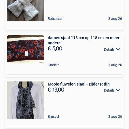
Rotselaar
3 aug 26
dames sjaal 118 cm op 118 cm en meer
andere...
€ 5,00
Details
Knokke
3 aug 26
Mooie fluwelen sjaal - zijde/satijn
€ 19,00
Details
Brussel
2 aug 26