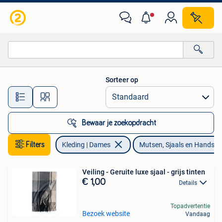
Mutsen, Sjaals en Handschoenen
Sorteer op
Alle afstanden…
Bewaar je zoekopdracht
Filters
Kleding | Dames
Mutsen, Sjaals en Handsc
Veiling - Geruite luxe sjaal - grijs tinten
€ 1,00
Details
Topadvertentie
Bezoek website
Vandaag