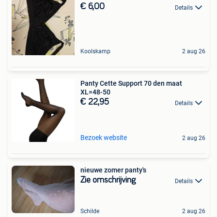
€ 6,00
Details
Koolskamp
2 aug 26
Panty Cette Support 70 den maat
XL=48-50
€ 22,95
Details
Bezoek website
2 aug 26
nieuwe zomer panty's
Zie omschrijving
Details
Schilde
2 aug 26