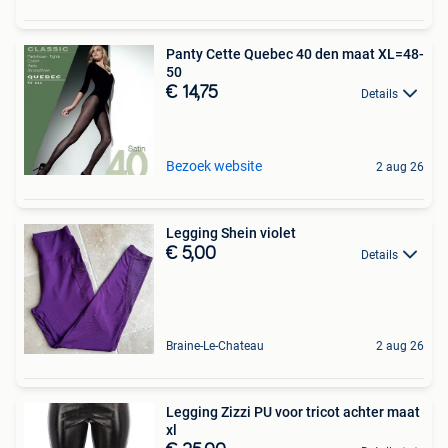
Panty Cette Quebec 40 den maat XL=48-
50
€ 14,75
Details
Bezoek website
2 aug 26
Legging Shein violet
€ 5,00
Details
Braine-Le-Chateau
2 aug 26
Legging Zizzi PU voor tricot achter maat
xl