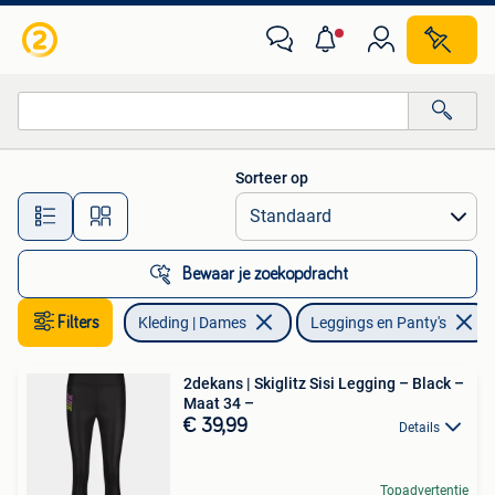
Leggings, Maillots en Panty's
Sorteer op
Alle afstanden…
Bewaar je zoekopdracht
Filters
Kleding | Dames
Leggings en Panty's
2dekans | Skiglitz Sisi Legging – Black –
Maat 34 –
€ 39,99
Details
Topadvertentie