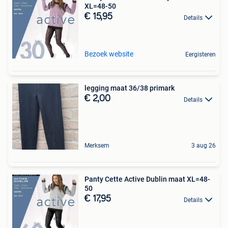
XL=48-50
€ 15,95
Details
Bezoek website
Eergisteren
legging maat 36/38 primark
€ 2,00
Details
Merksem
3 aug 26
Panty Cette Active Dublin maat XL=48-
50
€ 17,95
Details