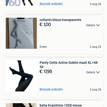
Bezoek website
3 aug 26
collants bleus transparents
€ 1,00
Details
Evere
2 aug 26
Panty Cette Active Dublin maat XL=48-
50
€ 17,95
Details
Bezoek website
2 aug 26
beha Evaintimo 105D nieuw