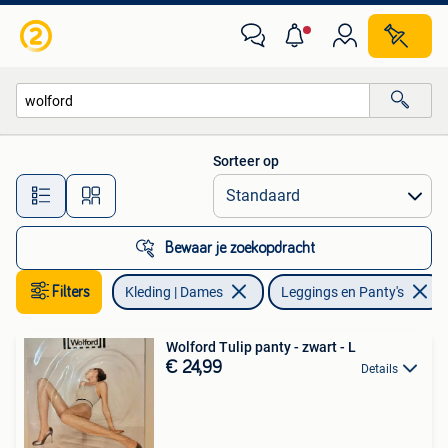
Leggings, Maillots en Panty's
Sorteer op
Alle afstanden…
Bewaar je zoekopdracht
Filters
Kleding | Dames
Leggings en Panty's
Wolford Tulip panty - zwart - L
€ 24,99
Details