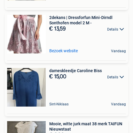
2dekans | Dressforfun Mini-Dirndl
Sonthofen model 2 M -
€ 13,59
Details
Bezoek website
Vandaag
dameskleedje Caroline Biss
€ 15,00
Details
Sint-Niklaas
Vandaag
Mooie, witte jurk maat 38 merk TAIFUN
Nieuwstaat