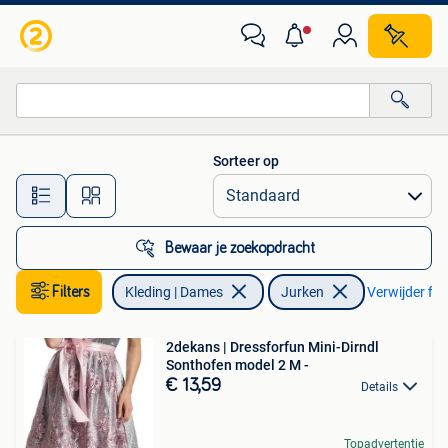
Jurken
Sorteer op
Alle afstanden…
Bewaar je zoekopdracht
Filters
Kleding | Dames
Jurken
Verwijder filt
2dekans | Dressforfun Mini-Dirndl
Sonthofen model 2 M -
€ 13,59
Details
Topadvertentie