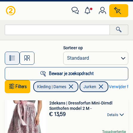
Jurken
Sorteer op
Alle afstanden…
Bewaar je zoekopdracht
Filters
Kleding | Dames
Jurken
Verwijder filt
2dekans | Dressforfun Mini-Dirndl
Sonthofen model 2 M -
€ 13,59
Details
Topadvertentie