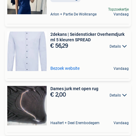
Topzoekertje
Arlon + Partie De Wolkrange
Vandaag
2dekans | Seidensticker Overhemdjurk
ml 5 kleuren SPREAD
€ 56,29
Details
Bezoek website
Vandaag
Dames jurk met open rug
€ 2,00
Details
Haaltert + Deel Erembodegem
Vandaag