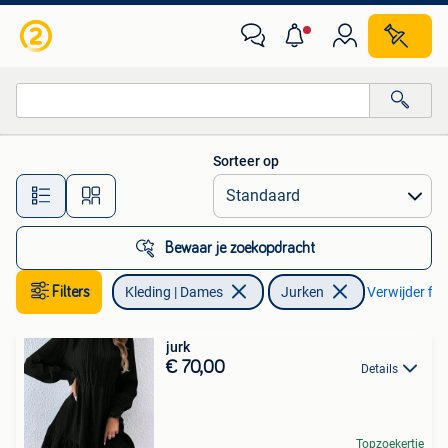
Jurken
Sorteer op
Alle afstanden…
Bewaar je zoekopdracht
Filters
Kleding | Dames
Jurken
Verwijder filt
jurk
€ 70,00
Details
Topzoekertje