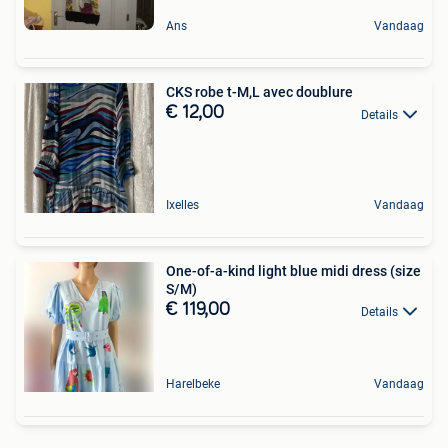
Ans
Vandaag
CKS robe t-M,L avec doublure
€ 12,00
Details
Ixelles
Vandaag
One-of-a-kind light blue midi dress (size
S/M)
€ 119,00
Details
Harelbeke
Vandaag