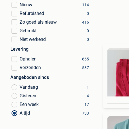
Nieuw
114
Refurbished
0
Zo goed als nieuw
416
Gebruikt
0
Niet werkend
0
Levering
Ophalen
665
Verzenden
587
Aangeboden sinds
Vandaag
1
Gisteren
4
Een week
17
Altijd
733