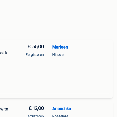
€ 55,00
Marleen
ssiek
Eergisteren
Ninove
€ 12,00
Anouchka
uw te
Eergisteren
Roeselare