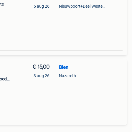
rte
5 aug 26
Nieuwpoort+Deel Westende
€ 15,00
Bien
3 aug 26
Nazareth
ocell