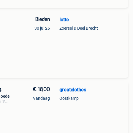
Bieden
lotte
30 jul 26
Zoersel & Deel Brecht
€ 18,00
greatclothes
4
 goede
Vandaag
Oostkamp
n 2
 -
jn