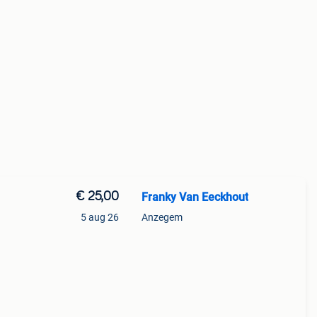
€ 25,00
Franky Van Eeckhout
5 aug 26
Anzegem