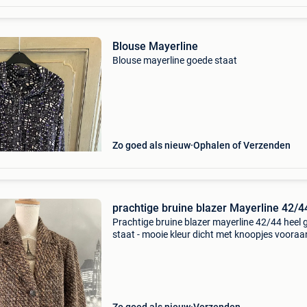
Blouse Mayerline
Blouse mayerline goede staat
Zo goed als nieuw
Ophalen of Verzenden
prachtige bruine blazer Mayerline 42/4
Prachtige bruine blazer mayerline 42/44 heel
staat - mooie kleur dicht met knoopjes vooraa
handige steekzakken vooraan okselbreedte 47
lengte 62 50% wo 40% pes 5% pa bekijk ook mi
andere