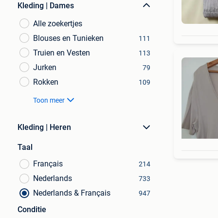
Kleding | Dames
Alle zoekertjes
Blouses en Tunieken
111
Truien en Vesten
113
Jurken
79
Rokken
109
Toon meer
Kleding | Heren
Taal
Français
214
Nederlands
733
Nederlands & Français
947
Conditie