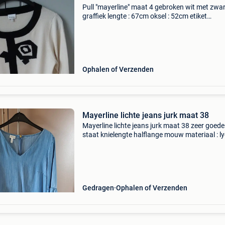
Pull "mayerline" maat 4 gebroken wit met zwa
graffiek lengte : 67cm oksel : 52cm etiket
compositie van stof is er niet meer denk 60%
katoen polyester, deels wol.. Zelden gedraagd
Ophalen of Verzenden
Mayerline lichte jeans jurk maat 38
Mayerline lichte jeans jurk maat 38 zeer goede
staat knielengte halflange mouw materiaal : ly
okselbreedte 48 cm totale lengte 94 cm ook
verkrijgbaar bij vinted : sabineivan
Gedragen
Ophalen of Verzenden