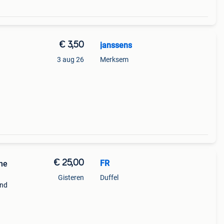
€ 3,50
janssens
3 aug 26
Merksem
€ 25,00
FR
ne
Gisteren
Duffel
and