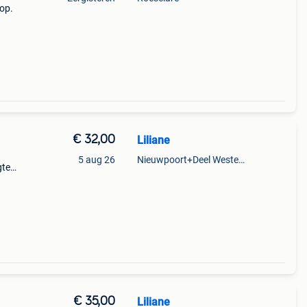
oop.
€ 32,00
Liliane
5 aug 26
Nieuwpoort+Deel Westende
gte
:
€ 35,00
Liliane