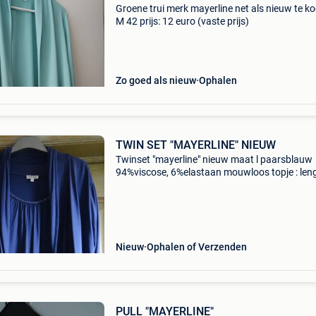
Groene trui merk mayerline net als nieuw te k
M 42 prijs: 12 euro (vaste prijs)
Zo goed als nieuw
Ophalen
TWIN SET "MAYERLINE" NIEUW
Twinset "mayerline" nieuw maat l paarsblauw
94%viscose, 6%elastaan mouwloos topje : len
67cm, oksel : 44cm vestje : lengte 60cm, oksel 
50cm 3/4mouwtjes met vier sierknoopjes
gedrapeerd
Nieuw
Ophalen of Verzenden
PULL "MAYERLINE"