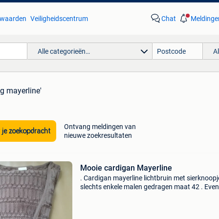
waarden
Veiligheidscentrum
Chat
Meldinge
Alle categorieën…
A
ng mayerline'
Ontvang meldingen van
 je zoekopdracht
nieuwe zoekresultaten
Mooie cardigan Mayerline
. Cardigan mayerline lichtbruin met sierknoopj
slechts enkele malen gedragen maat 42 . Even
verzendingskosten ten laste van de koper !