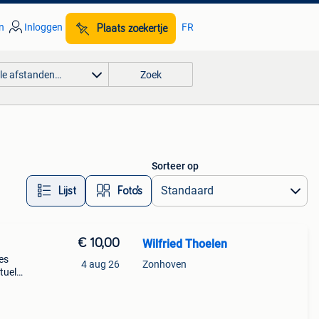
n
Inloggen
FR
Plaats zoekertje
lle afstanden…
Zoek
Sorteer op
Lijst
Foto’s
€ 10,00
Wilfried Thoelen
es
4 aug 26
Zonhoven
tuele