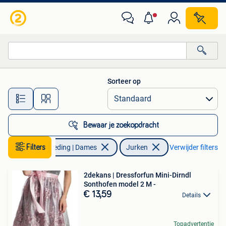
Jurken
Sorteer op
Alle afstanden…
Bewaar je zoekopdracht
Filters
Kleding | Dames
Jurken
Verwijder filters
2dekans | Dressforfun Mini-Dirndl
Sonthofen model 2 M -
€ 13,59
Details
Topadvertentie