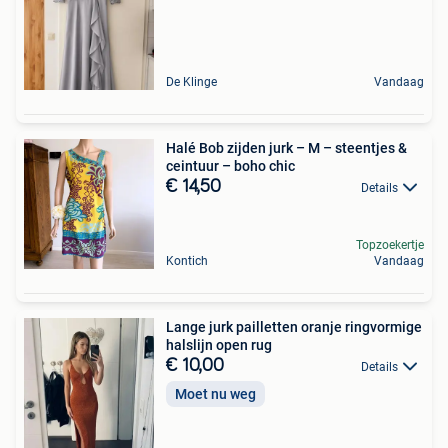
De Klinge
Vandaag
Halé Bob zijden jurk – M – steentjes &
ceintuur – boho chic
€ 14,50
Details
Topzoekertje
Kontich
Vandaag
Lange jurk pailletten oranje ringvormige
halslijn open rug
€ 10,00
Details
Moet nu weg