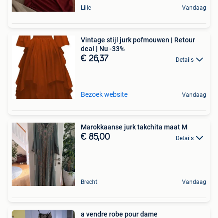
Lille
Vandaag
Vintage stijl jurk pofmouwen | Retour
deal | Nu -33%
€ 26,37
Details
Bezoek website
Vandaag
Marokkaanse jurk takchita maat M
€ 85,00
Details
Brecht
Vandaag
a vendre robe pour dame