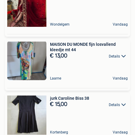
Wondelgem
Vandaag
MAISON DU MONDE fijn losvallend
kleedje mt 44
€ 13,00
Details
Laarne
Vandaag
jurk Caroline Biss 38
€ 15,00
Details
Kortenberg
Vandaag