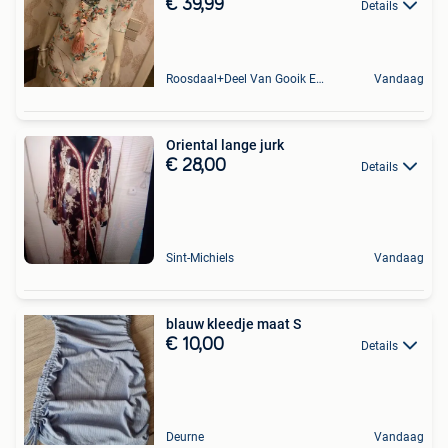
€ 39,99
Details
Roosdaal+Deel Van Gooik En Sint-Kwintens-Lennik
Vandaag
Oriental lange jurk
€ 28,00
Details
Sint-Michiels
Vandaag
blauw kleedje maat S
€ 10,00
Details
Deurne
Vandaag