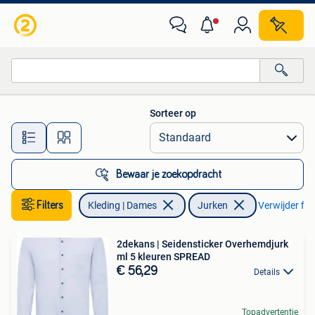
Jurken
Sorteer op
Alle afstanden…
Bewaar je zoekopdracht
Filters
Kleding | Dames
Jurken
Verwijder filt
2dekans | Seidensticker Overhemdjurk
ml 5 kleuren SPREAD
€ 56,29
Details
Topadvertentie