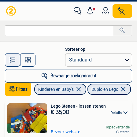
Speelgoed | Duplo en Lego
Sorteer op
Alle afstanden…
Bewaar je zoekopdracht
Filters
Kinderen en Baby's
Duplo en Lego
Ver
Lego Stenen - lossen stenen
€ 35,00
Details
Topadvertentie
Bezoek website
Gisteren